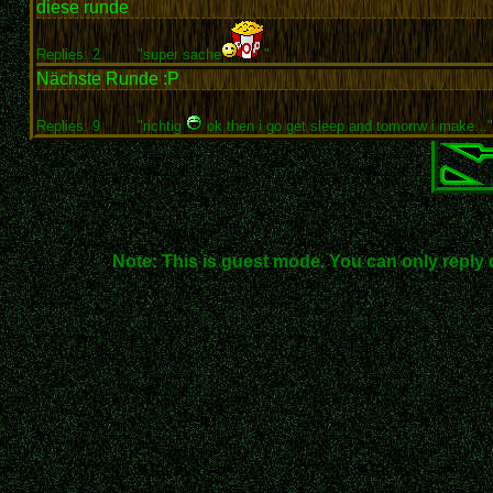
diese runde
Replies: 2
"super sache
"
Nächste Runde :P
Replies: 9
"richtig
ok then i go get sleep and tomorrw i make..."
Note: This is guest mode. You can only reply 