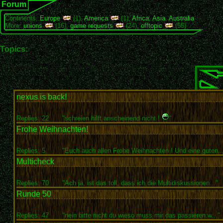
Forum
Continents:
Europe
(1),
America
(1),
Africa
,
Asia
,
Australia
More:
unions
(16),
game requests
(24),
offtopic
(55)
Topics:
nexus is back!
Replies: 22
"schreien hilft anscheinend nicht !
"
Frohe Weihnachten!
Replies: 5
"Euch auch allen Frohe Weihnachten ! Und eine guten..
Multicheck
Replies: 70
"Ach ja, ist das toll, dass ich die Multidiskussionen..."
Runde 50
Replies: 47
"nein bitte nicht du wieso muss mir das passieren:w..."