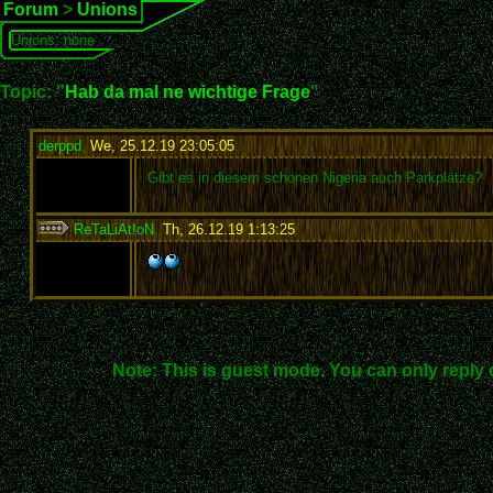
Forum
>
Unions
Unions: none
Topic: "
Hab da mal ne wichtige Frage
"
derppd
,
We, 25.12.19 23:05:05
:
Gibt es in diesem schönen Nigeria auch Parkplätze?
ReTaLiAt!oN
,
Th, 26.12.19 1:13:25
:
Note: This is guest mode. You can only reply 