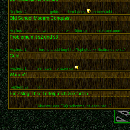
Replies: 4
"bei mir gehts mit dem handy
ichaber nicht einheiten.
Old School Modern Conquest
Replies: 53
"Ja wenn ichjetzt wie früher ein normales einkomme hätt
Probleme mit s2 und s3
Replies: 1
"Here is a odd bug http://sphotos.xx.fbcdn.net/hph..."
Geld
Replies: 1
"seit zwei monaten ca
"
Warum?
Replies: 27
"jo"
Eine Möglichkeit erfolgreich zu starten
"Also wer das FAQ schonmal gelesen hat..."