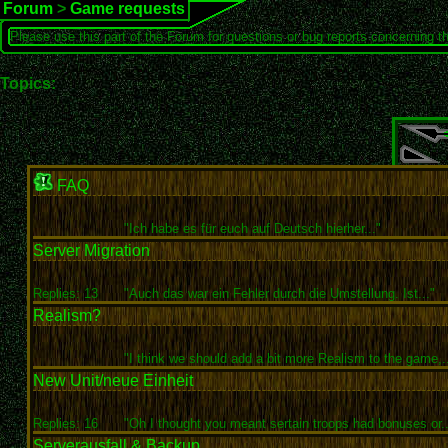
Forum
>
Game requests
Please use this part of the Forum for questions or bug reports concerning t
Topics:
FAQ
"Ich habe es für euch auf Deutsch hierher..."
Server Migration
Replies: 13
"Auch das war ein Fehler durch die Umstellung. Ist..."
Realism?
"I think we should add a bit more Realism to the game,..
New Unit/neue Einheit
Replies: 16
"Oh I thought you meant sertain troops had bonuses or..
Serverausfall & Backup