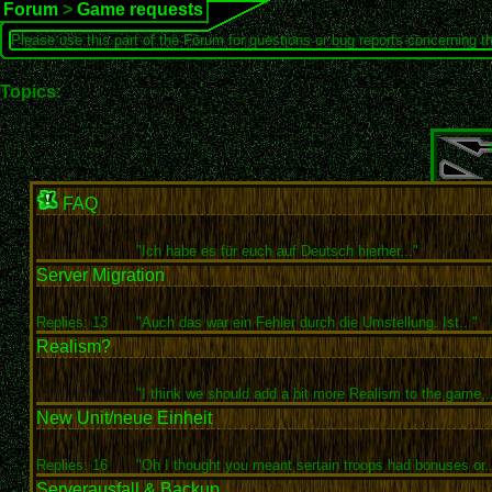
Forum
>
Game requests
Please use this part of the Forum for questions or bug reports concerning t
Topics:
FAQ
"Ich habe es für euch auf Deutsch hierher..."
Server Migration
Replies: 13
"Auch das war ein Fehler durch die Umstellung. Ist..."
Realism?
"I think we should add a bit more Realism to the game,..
New Unit/neue Einheit
Replies: 16
"Oh I thought you meant sertain troops had bonuses or..
Serverausfall & Backup