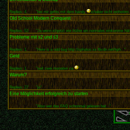
Replies: 4
"bei mir gehts mit dem handy
ichaber nicht einheiten.
Old School Modern Conquest
Replies: 53
"Ja wenn ichjetzt wie früher ein normales einkomme hätt
Probleme mit s2 und s3
Replies: 1
"Here is a odd bug http://sphotos.xx.fbcdn.net/hph..."
Geld
Replies: 1
"seit zwei monaten ca
"
Warum?
Replies: 27
"jo"
Eine Möglichkeit erfolgreich zu starten
"Also wer das FAQ schonmal gelesen hat..."