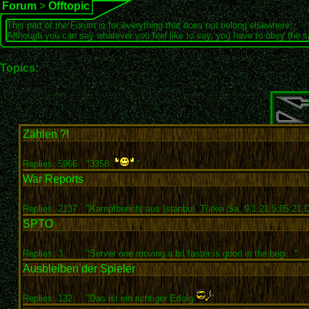
Forum
>
Offtopic
This part of the Forum is for everything that does not belong elsewhere.
Although you can say whatever you feel like to say, you have to obey the 
Topics:
Zählen ?!
Replies: 5966
"3358
"
War Reports
Replies: 2137
"Kampfbericht aus Istanbul, Türkei Sa, 9.1.21 5:05:21 D
SPTO
Replies: 3
"Server one moving a bit faster is good in the begi..."
Ausbleiben der Spieler
Replies: 132
"Das ist ein richtiger Erfolg
"