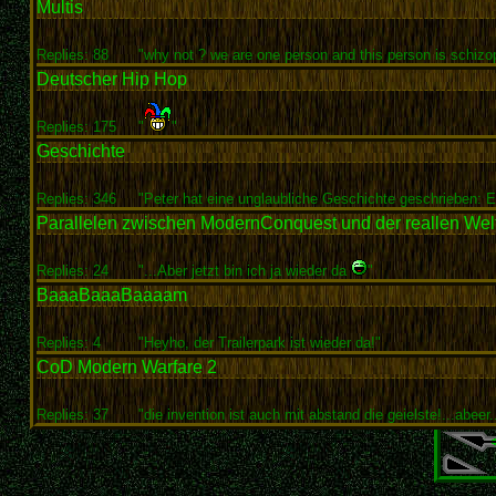
Multis
Replies: 88
"why not ? we are one person and this person is schizop
Deutscher Hip Hop
Replies: 175
"
"
Geschichte
Replies: 346
"Peter hat eine unglaubliche Geschichte geschrieben: Ei
Parallelen zwischen ModernConquest und der reallen Wel
Replies: 24
"...Aber jetzt bin ich ja wieder da
"
BaaaBaaaBaaaam
Replies: 4
"Heyho, der Trailerpark ist wieder da!"
CoD Modern Warfare 2
Replies: 37
"die invention ist auch mit abstand die geielste!...abeer..