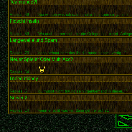
Teamrunde?!
Replies: 49
"Sie wissen was ich davon halte. Ich kann sie ja nicht...
Fidschi Inseln
Replies: 59
"Wo auch immer sich mir die Gelegenheit bietet: Anlegen
Langeweile und Spam
Replies: 23
"dann schaut bitte das ihr die runde schnell vertig..."
Neuer Spieler Oder Multi Acc?
Replies: 64
"
"
I need money
Replies: 5
"du musst nicht traurig sein irgentjemand in dieser..."
Server 2
Replies: 14
"wenn er echt was will dann geht er auf s1"