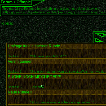
Forum
>
Offtopic
This part of the Forum is for everything that does not belong elsewhere.
Although you can say whatever you feel like to say, you have to obey the 
Topics:
Umfrage für die nächste Runde.
Replies: 16
"Mitspieler gesucht!?!?!?!"
Vereinigungen
Replies: 5
"Und glück hast mit wem du spielst...Weis noch wo du..
SUCHE NOCH MITGLIEDER?!
Replies: 5
"Jo man
"
Neue Runde!!!
"S2 ist gerade eine neue Runde angefangen!!!"