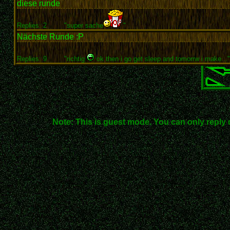
diese runde
Replies: 2
"super sache
"
Nächste Runde :P
Replies: 9
"richtig
ok then i go get sleep and tomorrw i make..."
Note: This is guest mode. You can only reply 