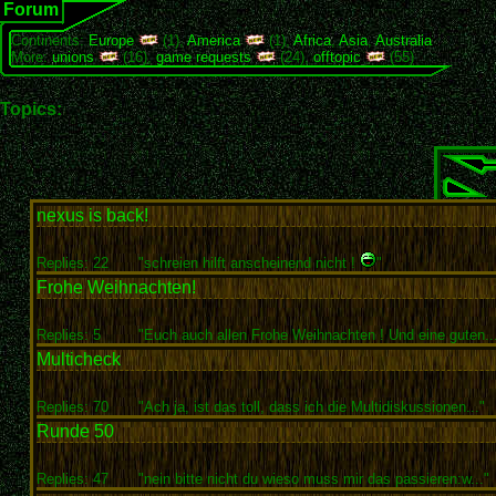
Forum
Continents:
Europe
(1),
America
(1),
Africa
,
Asia
,
Australia
More:
unions
(16),
game requests
(24),
offtopic
(55)
Topics:
nexus is back!
Replies: 22
"schreien hilft anscheinend nicht !
"
Frohe Weihnachten!
Replies: 5
"Euch auch allen Frohe Weihnachten ! Und eine guten..
Multicheck
Replies: 70
"Ach ja, ist das toll, dass ich die Multidiskussionen..."
Runde 50
Replies: 47
"nein bitte nicht du wieso muss mir das passieren:w..."