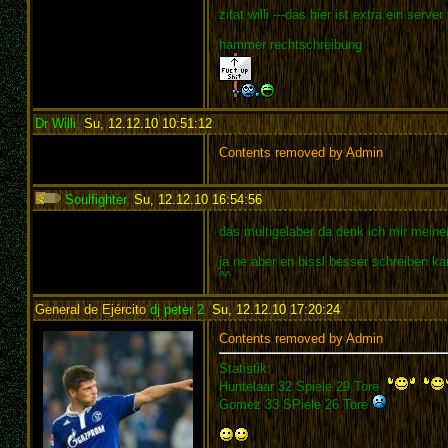
zitat willi ---das hier ist extra ein ser
hammer rechtschreibung
Dr Willi
,
Su, 12.12.10 10:51:12
:
Contents removed by Admin
Soulfighter
,
Su, 12.12.10 16:54:56
:
das multigelaber da denk ich mir meinen
ja ne aber en bissl besser schreiben k
^^
General de Ejército
dj peter 2
,
Su, 12.12.10 17:20:24
:
Contents removed by Admin
Statistik:
Huntelaar 32 Spiele 29 Tore
Gomez 33 SPiele 26 Tore