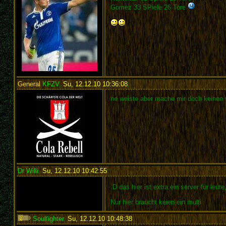
Gomez 33 SPiele 26 Tore
General
KFZV
,
Su, 12.12.10 10:36:08
:
ne weiste aber mache mir doch keinen 
Dr Willi
,
Su, 12.12.10 10:42:55
:
.D das hier ist extra ein server für leu
Nur hier braucht keien ein multi
Soulfighter
,
Su, 12.12.10 10:48:38
: