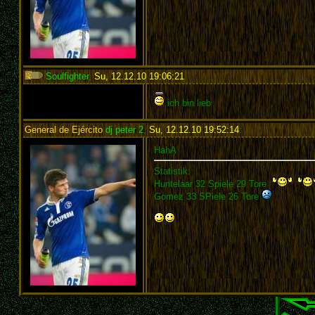
Soulfighter
,
Su, 12.12.10 19:06:21
:
ich bin lieb
General de Ejército
dj peter 2
,
Su, 12.12.10 19:52:14
:
HahA
Statistik:
Huntelaar 32 Spiele 29 Tore
Gomez 33 SPiele 26 Tore