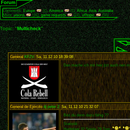
Forum
Continents:
Europe
(1),
America
(1),
Africa
,
Asia
,
Australia
More:
unions
(16),
game requests
(24),
offtopic
(55)
Topic: "
Multicheck
"
General
KFZV
,
Sa, 11.12.10 18:39:08
:
Dan mache ich mir heir jtzt auch nen mu
General de Ejército
dj peter 2
,
Sa, 11.12.10 21:32:07
:
Bist du denn dazu fähig ??
Statistik:
Huntelaar 32 Spiele 29 Tore