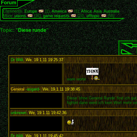
Forum
Continents:
Europe
(1),
America
(1),
Africa
,
Asia
,
Australia
More:
unions
(16),
game requests
(24),
offtopic
(55)
Topic: "
Diese runde
"
Dr Willi
,
We, 19.1.11 19:25:37
:
ware worte
General
-asgard-
,
We, 19.1.11 19:38:45
:
Diese 'ohne General Runde' find ich gu
fightet dann werd ich kein Wort mehr ver
unknown
,
We, 19.1.11 19:42:36
:
Dr Willi
,
We, 19.1.11 19:45:42
: