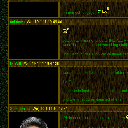
Immernoch dagegen
unknown
,
We, 19.1.11 19:46:06
:
oda einfach ma ne runde OHNE ALLIA
wenn ihr meinen ersten vorschlag nicht
und wenn ihr das auch kacke findet dan
Dr Willi
,
We, 19.1.11 19:47:39
:
warum löästern? wir stellen nur fakte
Toll^^
sone runde hast du schon verpasst auf
und wie willst du es dann schaffen?
Samsemillia
,
We, 19.1.11 19:47:41
:
Wir können hier auch über alle lästern