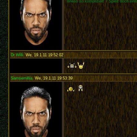
Wieso so kompliziert ? Spielt doch ein
Dr Willi
,
We, 19.1.11 19:52:02
:
Samsemillia
,
We, 19.1.11 19:53:39
: