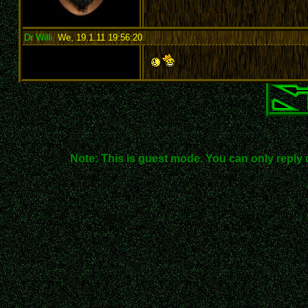
Dr Willi
,
We, 19.1.11 19:56:20
:
Note: This is guest mode. You can only reply 