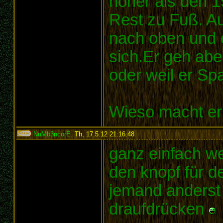
höher als den 1
Rest zu Fuß. Au
nach oben und 
sich.Er geh abe
oder weil er Sp
Wieso macht er
NuMb3ncorE
,
Th, 17.5.12 21:16:48
:
ganz einfach wei
den knopf für d
jemand anderst
draufdrücken