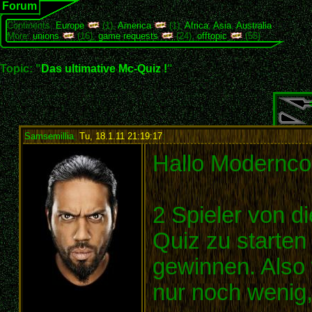
Forum
Continents:
Europe
(1),
America
(1),
Africa
,
Asia
,
Australia
More:
unions
(16),
game requests
(24),
offtopic
(55)
Topic: "
Das ultimative Mc-Quiz !
"
Samsemillia
,
Tu, 18.1.11 21:19:17
:
Hallo Moderncon
2 Spieler von d
Quiz zu starte
gewinnen. Also 
nur noch wenig,