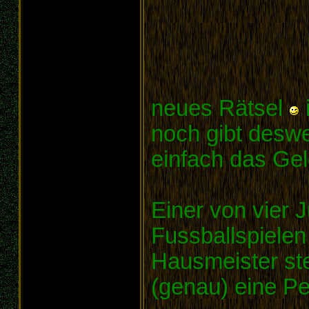
neues Rätsel
noch gibt desw
einfach das Ge
Einer von vier 
Fussballspielen
Hausmeister stel
(genau) eine Pe