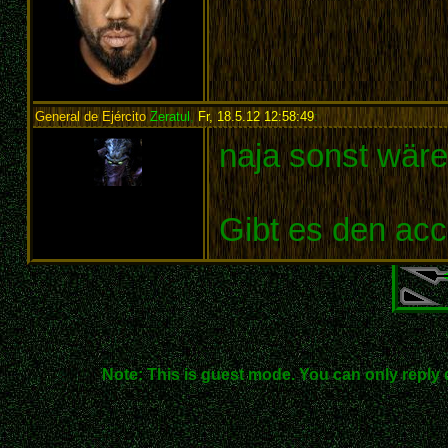
General de Ejército
Zeratul
,
Fr, 18.5.12 12:58:49
:
naja sonst wäre
Gibt es den acc
Note: This is guest mode. You can only reply 