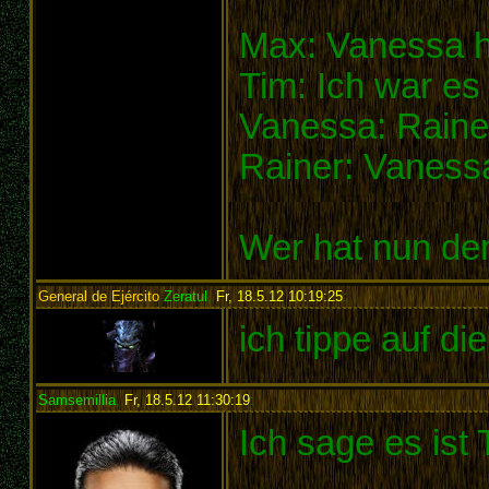
Max: Vanessa h
Tim: Ich war es 
Vanessa: Raine
Rainer: Vanessa
Wer hat nun de
General de Ejército
Zeratul
,
Fr, 18.5.12 10:19:25
:
ich tippe auf d
Samsemillia
,
Fr, 18.5.12 11:30:19
:
Ich sage es ist