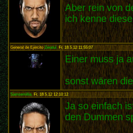
Aber rein von d
ich kenne dies
General de Ejército
Zeratul
,
Fr, 18.5.12 11:55:07
:
Einer muss ja a
sonst wären die
Samsemillia
,
Fr, 18.5.12 12:10:12
:
Ja so einfach is
den Dummen sp