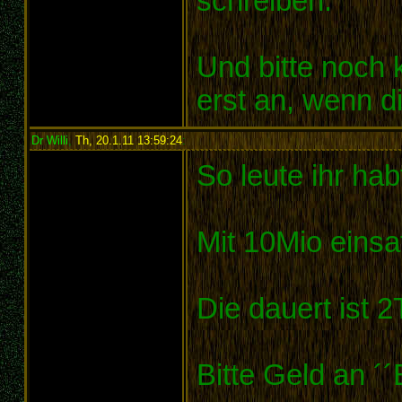
schreiben.
Und bitte noch 
erst an, wenn 
Dr Willi
,
Th, 20.1.11 13:59:24
:
So leute ihr hab
Mit 10Mio einsat
Die dauert ist 2
Bitte Geld an ´´