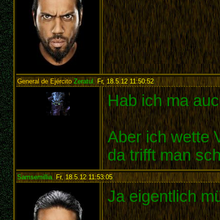
General de Ejército
Zeratul
,
Fr, 18.5.12 11:50:52
:
Hab ich ma au
Aber ich wette 
da trifft man sc
Samsemillia
,
Fr, 18.5.12 11:53:05
:
Ja eigentlich m