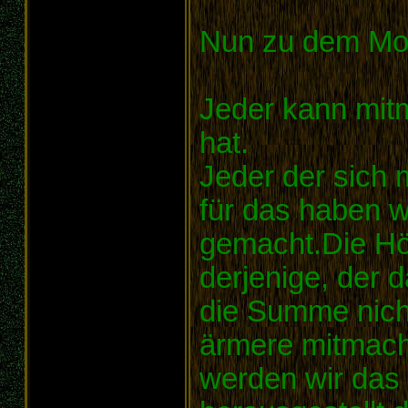
Nun zu dem Mo
Jeder kann mit
hat.
Jeder der sich 
für das haben w
gemacht.Die Hö
derjenige, der d
die Summe nicht
ärmere mitmac
werden wir das 