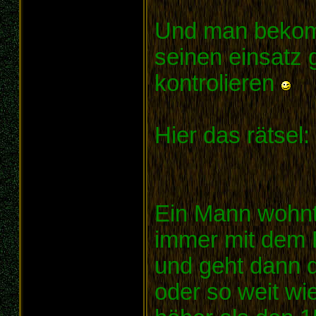
Und man bekom
seinen einsatz 
kontrolieren
Hier das rätsel:
Ein Mann wohnt 
immer mit dem Fa
und geht dann 
oder so weit wi