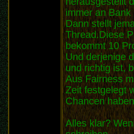
herausgestellt 
immer an Bank 
Dann stellt jem
Thread.Diese Pe
bekommt 10 Pro
Und derjenige d
und richtig ist
Aus Fairness m
Zeit festgelegt 
Chancen haben
Alles klar? Wen