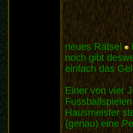
neues Rätsel
noch gibt desw
einfach das Ge
Einer von vier 
Fussballspielen
Hausmeister stel
(genau) eine Pe