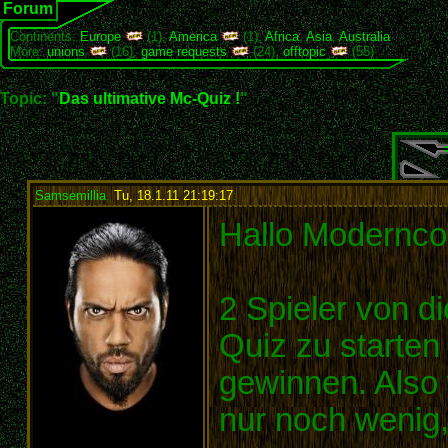
Forum
Continents:
Europe
(1),
America
(1),
Africa
,
Asia
,
Australia
More:
unions
(16),
game requests
(24),
offtopic
(55)
Topic: "
Das ultimative Mc-Quiz !
"
Samsemillia
,
Tu, 18.1.11 21:19:17
:
Hallo Moderncon
2 Spieler von d
Quiz zu starte
gewinnen. Also 
nur noch wenig,