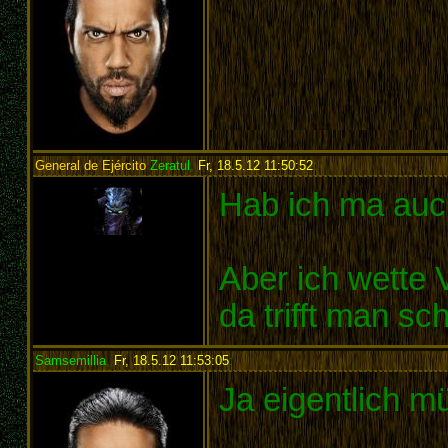
General de Ejército
Zeratul
,
Fr, 18.5.12 11:50:52
:
Hab ich ma au
Aber ich wette 
da trifft man sc
Samsemillia
,
Fr, 18.5.12 11:53:05
:
Ja eigentlich m