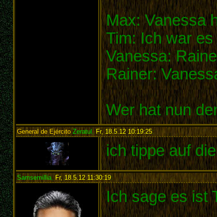
Max: Vanessa h
Tim: Ich war es 
Vanessa: Raine
Rainer: Vanessa
Wer hat nun de
General de Ejército
Zeratul
,
Fr, 18.5.12 10:19:25
:
ich tippe auf d
Samsemillia
,
Fr, 18.5.12 11:30:19
:
Ich sage es ist