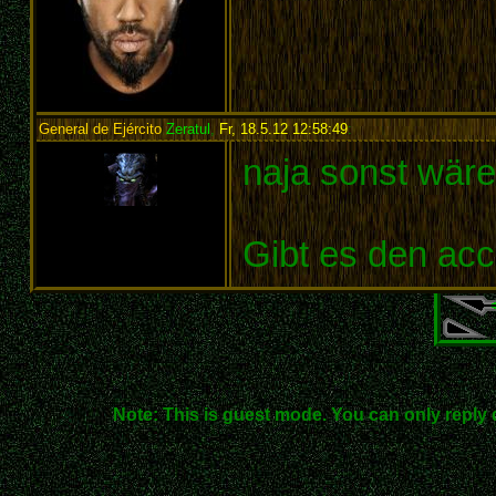
General de Ejército
Zeratul
,
Fr, 18.5.12 12:58:49
:
naja sonst wäre
Gibt es den acc
Note: This is guest mode. You can only reply 