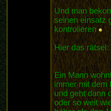
Und man bekom
seinen einsatz 
kontrolieren
Hier das rätsel:
Ein Mann wohnt 
immer mit dem Fa
und geht dann 
oder so weit wi