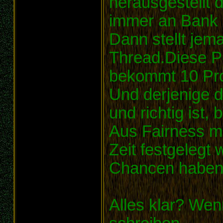
herausgestellt 
immer an Bank 
Dann stellt jem
Thread.Diese Pe
bekommt 10 Pro
Und derjenige d
und richtig ist
Aus Fairness m
Zeit festgelegt 
Chancen haben
Alles klar? Wen