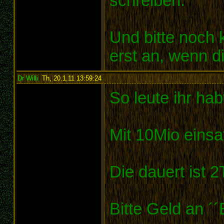
schreiben.
Und bitte noch 
erst an, wenn 
Dr Willi
,
Th, 20.1.11 13:59:24
:
So leute ihr hab
Mit 10Mio einsat
Die dauert ist 2
Bitte Geld an ´´