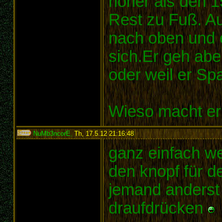
höher als den 1
Rest zu Fuß. Au
nach oben und 
sich.Er geh abe
oder weil er Sp
Wieso macht er
NuMb3ncorE
,
Th, 17.5.12 21:16:48
:
ganz einfach wei
den knopf für d
jemand anderst
draufdrücken