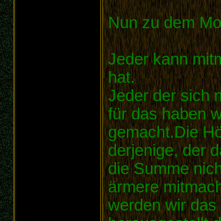
Nun zu dem Mo
Jeder kann mit
hat.
Jeder der sich 
für das haben w
gemacht.Die Hö
derjenige, der d
die Summe nicht
ärmere mitmac
werden wir das 