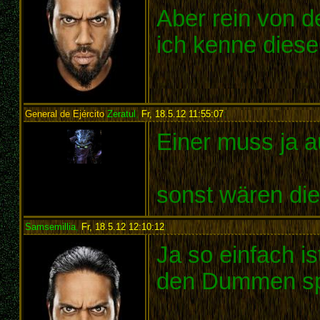
Aber rein von d
ich kenne dies
General de Ejército
Zeratul
,
Fr, 18.5.12 11:55:07
:
Einer muss ja a
sonst wären die
Samsemillia
,
Fr, 18.5.12 12:10:12
:
Ja so einfach is
den Dummen sp