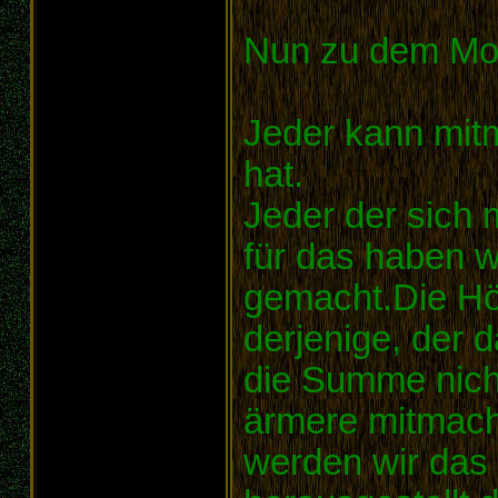
Nun zu dem Mo
Jeder kann mit
hat.
Jeder der sich 
für das haben w
gemacht.Die Hö
derjenige, der d
die Summe nicht
ärmere mitmac
werden wir das 