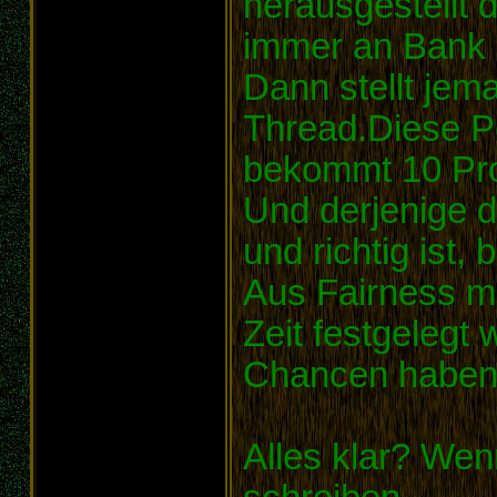
herausgestellt 
immer an Bank 
Dann stellt jem
Thread.Diese Pe
bekommt 10 Pro
Und derjenige d
und richtig ist
Aus Fairness m
Zeit festgelegt 
Chancen haben
Alles klar? Wen