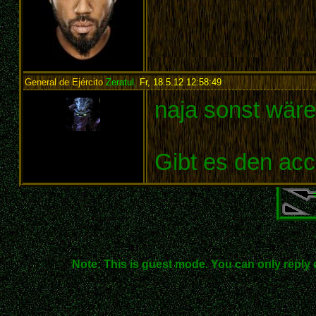
General de Ejército
Zeratul
,
Fr, 18.5.12 12:58:49
:
naja sonst wäre
Gibt es den acc
Note: This is guest mode. You can only reply 