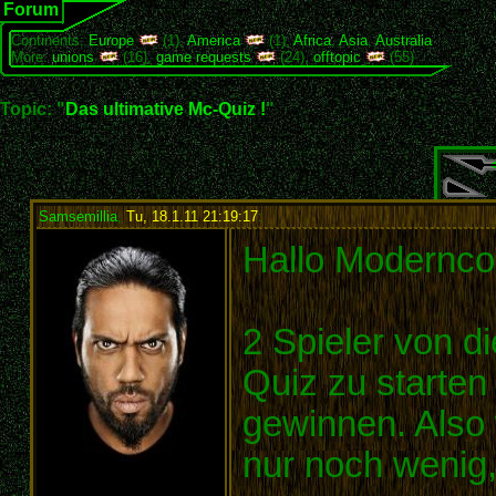
Forum
Continents:
Europe
(1),
America
(1),
Africa
,
Asia
,
Australia
More:
unions
(16),
game requests
(24),
offtopic
(55)
Topic: "
Das ultimative Mc-Quiz !
"
Samsemillia
,
Tu, 18.1.11 21:19:17
:
Hallo Moderncon
2 Spieler von d
Quiz zu starte
gewinnen. Also 
nur noch wenig,