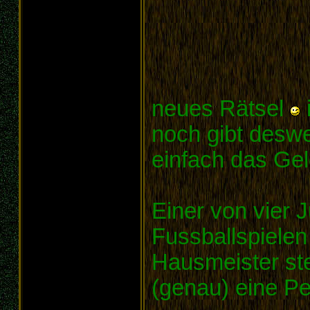
neues Rätsel
noch gibt desw
einfach das Ge
Einer von vier 
Fussballspielen
Hausmeister stel
(genau) eine Pe