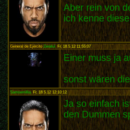
Aber rein von d
ich kenne dies
General de Ejército
Zeratul
,
Fr, 18.5.12 11:55:07
:
Einer muss ja a
sonst wären die
Samsemillia
,
Fr, 18.5.12 12:10:12
:
Ja so einfach is
den Dummen sp