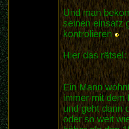
Und man bekom
seinen einsatz 
kontrolieren
Hier das rätsel:
Ein Mann wohnt 
immer mit dem Fa
und geht dann 
oder so weit wi