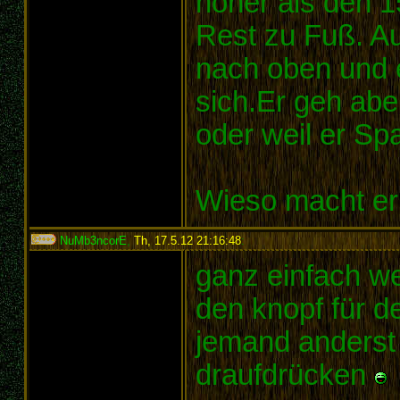
höher als den 1
Rest zu Fuß. Au
nach oben und 
sich.Er geh abe
oder weil er Sp
Wieso macht er
NuMb3ncorE
,
Th, 17.5.12 21:16:48
:
ganz einfach wei
den knopf für d
jemand anderst
draufdrücken