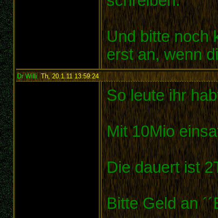
schreiben.
Und bitte noch 
erst an, wenn 
Dr Willi
,
Th, 20.1.11 13:59:24
:
So leute ihr hab
Mit 10Mio einsat
Die dauert ist 2
Bitte Geld an ´´