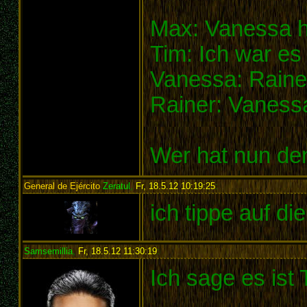
Max: Vanessa h
Tim: Ich war es 
Vanessa: Raine
Rainer: Vanessa
Wer hat nun de
General de Ejército
Zeratul
,
Fr, 18.5.12 10:19:25
:
ich tippe auf d
Samsemillia
,
Fr, 18.5.12 11:30:19
:
Ich sage es ist