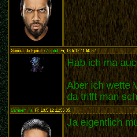
General de Ejército
Zeratul
,
Fr, 18.5.12 11:50:52
:
Hab ich ma au
Aber ich wette 
da trifft man sc
Samsemillia
,
Fr, 18.5.12 11:53:05
:
Ja eigentlich m