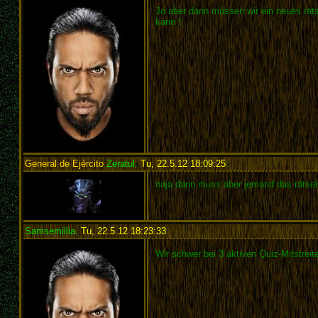
Jo aber dann müssen wir ein neues rä
kann !
General de Ejército
Zeratul
,
Tu, 22.5.12 18:09:25
:
naja dann muss aber jemand das rätsel 
Samsemillia
,
Tu, 22.5.12 18:23:33
:
Wir schwer bei 3 aktiven Quiz-Mitstreit