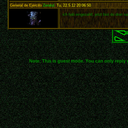
General de Ejército
Zeratul
,
Tu, 22.5.12 20:06:50
:
ich hab eingezahlt, jetzt bist du dran s
Note: This is guest mode. You can only reply 