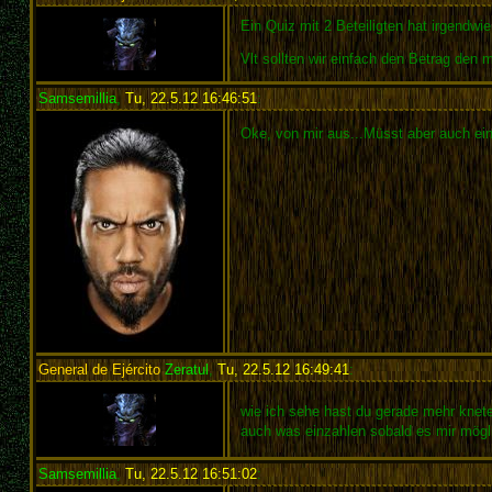
Ein Quiz mit 2 Beteiligten hat irgendwie 
Vlt sollten wir einfach den Betrag den
Samsemillia
,
Tu, 22.5.12 16:46:51
:
Oke, von mir aus...Müsst aber auch ei
General de Ejército
Zeratul
,
Tu, 22.5.12 16:49:41
:
wie ich sehe hast du gerade mehr knete
auch was einzahlen sobald es mir mögl
Samsemillia
,
Tu, 22.5.12 16:51:02
: