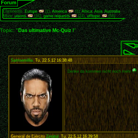
Forum
Continents:
Europe
(1),
America
(1),
Africa
,
Asia
,
Australia
More:
unions
(16),
game requests
(24),
offtopic
(55)
Topic: "
Das ultimative Mc-Quiz !
"
Samsemillia
,
Tu, 22.5.12 16:38:48
:
Denke da kommen nicht noch mehr
General de Ejército
Zeratul
,
Tu, 22.5.12 16:39:58
: