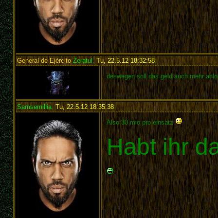
General de Ejército
Zeratul
,
Tu, 22.5.12 18:32:58
:
deswegen soll das geld auch mehr anl
Samsemillia
,
Tu, 22.5.12 18:35:38
:
Also 30 mio pro einsatz
Habt ihr d