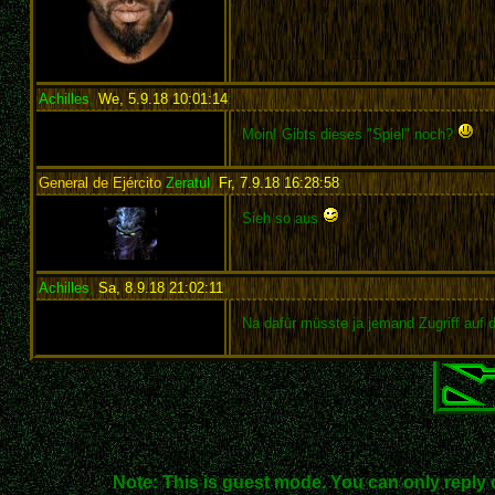
Achilles
,
We, 5.9.18 10:01:14
:
Moin! Gibts dieses "Spiel" noch?
General de Ejército
Zeratul
,
Fr, 7.9.18 16:28:58
:
Sieh so aus
Achilles
,
Sa, 8.9.18 21:02:11
:
Na dafür müsste ja jemand Zugriff auf 
Note: This is guest mode. You can only reply 