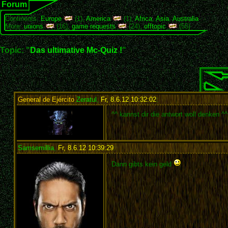
Forum
Continents:
Europe
(1),
America
(1),
Africa
,
Asia
,
Australia
More:
unions
(16),
game requests
(24),
offtopic
(55)
Topic: "
Das ultimative Mc-Quiz !
"
General de Ejército
Zeratul
,
Fr, 8.6.12 10:32:02
:
^^ kannst dir die antwort woll denken ^^
Samsemillia
,
Fr, 8.6.12 10:39:29
:
Dann gibts kein geld