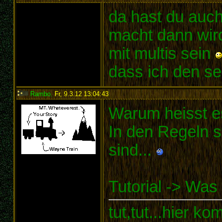
da hast du auch
macht dann wird 
mit multis sein
dass ich den se
Rambo
,
Fr, 9.3.12 13:04:43
:
Warum heisst es
In den Regeln st
sind...
Tutorial -> Was 
tut,tut...hier k