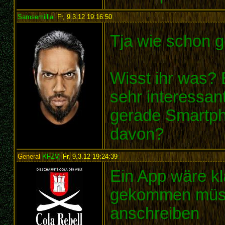
Samsemillia
,
Fr, 9.3.12 19:16:50
:
Tja wie schon g
Wisst ihr was?
sehr interessant
gerade Smartpho
davon?
General
KFZV
,
Fr, 9.3.12 19:24:39
:
Ein App wäre kl
gekommen müss
anschreiben