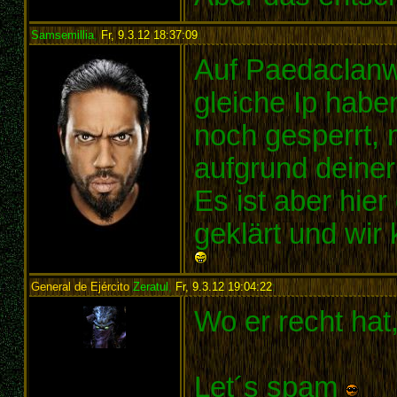
Samsemillia
,
Fr, 9.3.12 18:37:09
:
Auf Paedaclanwa
gleiche Ip hab
noch gesperrt, m
aufgrund deine
Es ist aber hier
geklärt und wi
General de Ejército
Zeratul
,
Fr, 9.3.12 19:04:22
:
Wo er recht hat,
Let´s spam