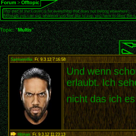
Forum
>
Offtopic
This part of the Forum is for everything that does not belong elsewhere.
Although you can say whatever you feel like to say, you have to obey the 
Topic: "
Multis
"
Samsemillia
,
Fr, 9.3.12 7:16:58
:
Und wenn schon,
erlaubt. Ich seh
nicht das ich e
Hitman
,
Fr, 9.3.12 11:23:13
: