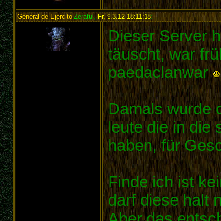
General de Ejército
Zeratul
,
Fr, 9.3.12 18:11:18
:
Dieser Server hie
täuscht, war fr
paedaclanwar
Damals wurde di
leute die in die
haben, für Gesch
Finde ich ist ke
darf diese halt 
Aber das entsch