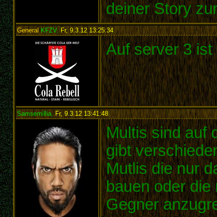
deiner Story zu
General
KFZV
,
Fr, 9.3.12 13:25:34
:
Auf server 3 ist 
Samsemillia
,
Fr, 9.3.12 13:41:48
:
Multis sind auf
gibt verschied
Mutlis die nur 
bauen oder die 
Gegner anzugre