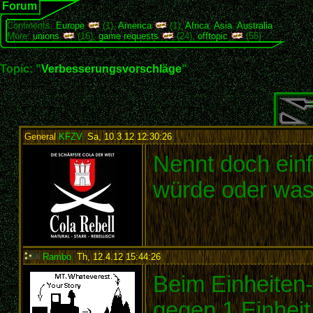
Forum
Continents:
Europe
(1),
America
(1),
Africa
,
Asia
,
Australia
More:
unions
(16),
game requests
(24),
offtopic
(55)
Topic: "
Verbesserungsvorschläge
"
General
KFZV
,
Sa, 10.3.12 12:30:26
:
Nennt doch einf
würde oder was e
Rambo
,
Th, 12.4.12 15:44:26
:
Beim Einheiten
gegen 1 Einheit