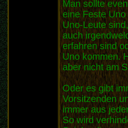
Man sollte even
eine Feste Uno 
Uno-Leute sind,
auch irgendwelc
erfahren sind o
Uno kommen. Hi
aber nicht am Sp
Oder es gibt i
Vorsitzenden u
immer aus jeder
So wird verhind