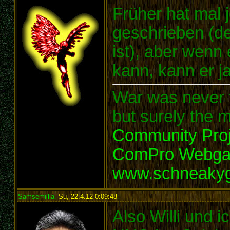
Früher hat mal
geschrieben (der
ist), aber wenn
kann, kann er j
War was never t
but surely the m
Community Proj
ComPro Webg
www.schneaky
Samsemillia
,
Su, 22.4.12 0:09:48
:
Also Willi und 