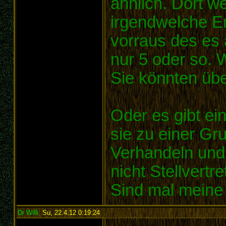
ähnlich. Dort w
irgendwelche Ent
vorraus des es 
nur 5 oder so. 
Sie könnten übe
Oder es gibt ei
sie zu einer Gr
Verhandeln und 
nicht Stellvertre
Sind mal meine
Dr Willi
,
Su, 22.4.12 0:19:24
: