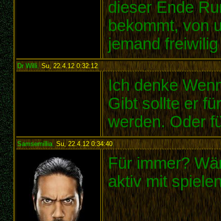
dieser Ende Ru
bekommt, von u
jemand freiwilig 
Dr Willi
,
Su, 22.4.12 0:32:12
:
Ich denke Wenn
Gibt sollte er 
werden. Oder f
Samsemillia
,
Su, 22.4.12 0:34:40
:
Für immer? Wäre
aktiv mit spielen