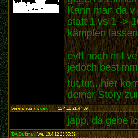
Kann man da vi
statt 1 vs 1 ->
kämpfen lassen
evtl noch mit v
jedoch bestimm
tut,tut...hier k
deiner Story zu
Generalleutnant
clinq
,
Th, 12.4.12 21:47:39
:
japp, da gebe i
[DA]Darkman
,
We, 18.4.12 23:35:39
: