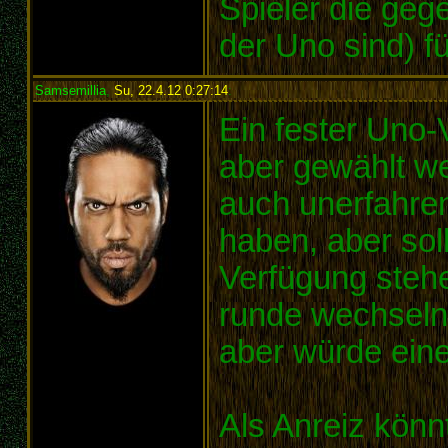
Spieler die geg
der Uno sind) f
Samsemillia
,
Su, 22.4.12 0:27:14
:
Ein fester Uno-V
aber gewählt w
auch unerfahren
haben, aber sol
Verfügung stehe
runde wechseln 
aber würde ein
Als Anreiz kön