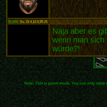
Dr Willi
,
Su, 22.4.12 0:35:25
:
Naja aber es gi
wenn man sich fr
würde?!
Note: This is guest mode. You can only reply 