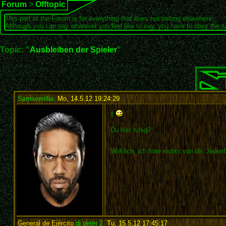
Forum
>
Offtopic
This part of the Forum is for everything that does not belong elsewhere.
Although you can say whatever you feel like to say, you have to obey the 
Topic: "
Ausbleiben der Spieler
"
Samsemillia
,
Mo, 14.5.12 19:24:29
:
ll
Du bist ruhig?
Wirklich, ich höre nichts von dir. Jeden
General de Ejército
dj peter 2
,
Tu, 15.5.12 17:45:17
: