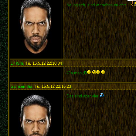
Na logisch, sind wir schon zu dritt
Dr Willi
,
Tu, 15.5.12 22:10:04
:
#Ja man ;D
Samsemillia
,
Tu, 15.5.12 22:16:23
:
Das sind aber vier