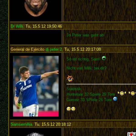
Dr Willi
,
Tu, 15.5.12 19:50:46
:
Jo Peter was geht ab
General de Ejército
dj peter 2
,
Tu, 15.5.12 20:17:08
:
So ist richtig, Sam!
Nicht viel Willi, bei dir?
Statistik:
Huntelaar 32 Spiele 29 Tore
Gomez 33 SPiele 26 Tore
Samsemillia
,
Tu, 15.5.12 20:18:12
: