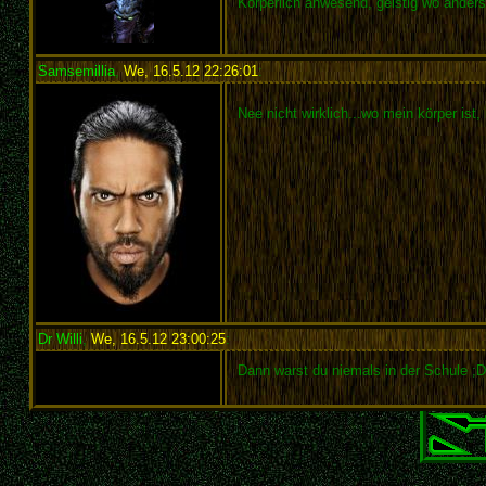
Körperlich anwesend, geistig wo ander
Samsemillia
,
We, 16.5.12 22:26:01
:
Nee nicht wirklich...wo mein körper ist,
Dr Willi
,
We, 16.5.12 23:00:25
:
Dann warst du niemals in der Schule ;D