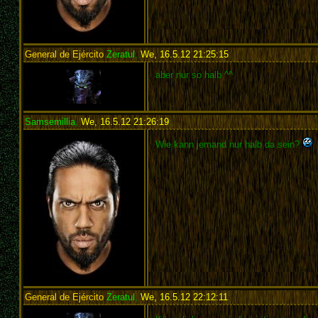
General de Ejército
Zeratul
,
We, 16.5.12 21:25:15
:
aber nur so halb ^^
Samsemillia
,
We, 16.5.12 21:26:19
:
Wie kann jemand nur halb da sein?
General de Ejército
Zeratul
,
We, 16.5.12 22:12:11
: