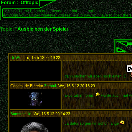
Forum
>
Offtopic
This part of the Forum is for everything that does not belong elsewhere.
Although you can say whatever you feel like to say, you have to obey the 
Topic: "
Ausbleiben der Spieler
"
Dr Willi
,
Tu, 15.5.12 22:19:22
:
dann suchen wir eben noch einen ;D
General de Ejército
Zeratul
,
We, 16.5.12 20:13:29
:
aktivität im forum
wurde auch mal wi
Samsemillia
,
We, 16.5.12 20:14:23
:
Ja dafür sorgen wir schon lange