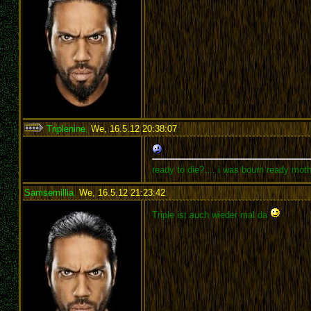
Triplenine
,
We, 16.5.12 20:38:07
:
ready to die?.... i was bourn ready mot
Samsemillia
,
We, 16.5.12 21:23:42
:
Triple ist auch wieder mal da