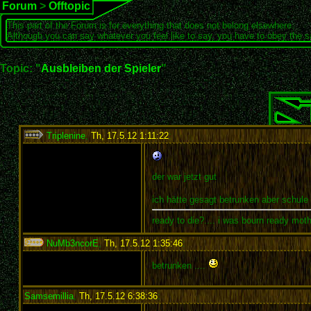
Forum
>
Offtopic
This part of the Forum is for everything that does not belong elsewhere.
Although you can say whatever you feel like to say, you have to obey the 
Topic: "
Ausbleiben der Spieler
"
Triplenine
,
Th, 17.5.12 1:11:22
:
der war jetzt gut
ich hätte gesagt betrunken aber schule
ready to die?.... i was bourn ready mot
NuMb3ncorE
,
Th, 17.5.12 1:35:46
:
betrunken ....
Samsemillia
,
Th, 17.5.12 6:38:36
: