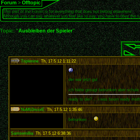
Forum
>
Offtopic
This part of the Forum is for everything that does not belong elsewhere.
Although you can say whatever you feel like to say, you have to obey the 
Topic: "
Ausbleiben der Spieler
"
Triplenine
,
Th, 17.5.12 1:11:22
:
der war jetzt gut
ich hätte gesagt betrunken aber schule
ready to die?.... i was bourn ready mot
NuMb3ncorE
,
Th, 17.5.12 1:35:46
:
betrunken ....
Samsemillia
,
Th, 17.5.12 6:38:36
: