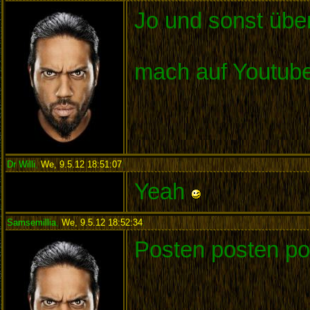
Jo und sonst übe
mach auf Youtub
Dr Willi
,
We, 9.5.12 18:51:07
:
Yeah
Samsemillia
,
We, 9.5.12 18:52:34
:
Posten posten po