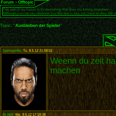
Forum
>
Offtopic
This part of the Forum is for everything that does not belong elsewhere.
Although you can say whatever you feel like to say, you have to obey the 
Topic: "
Ausbleiben der Spieler
"
Samsemillia
,
Tu, 8.5.12 21:59:01
:
Weenn du zeit ha
machen
Dr Willi
,
We, 9.5.12 17:18:38
: