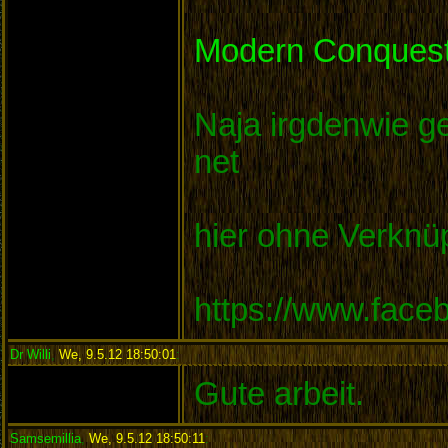
Modern Conquest
Naja irgdenwie ge
net
hier ohne Verknü
https://www.fac
Dr Willi
,
We, 9.5.12 18:50:01
:
Gute arbeit.
Samsemillia
,
We, 9.5.12 18:50:11
: