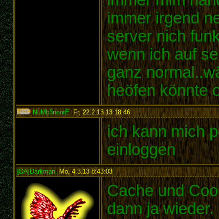
immer irgend ne
server nich funk
wenn ich auf ser
ganz normal..w
heöfen könnte 
NuMb3ncorE
,
Fr, 22.2.13 13:18:46
:
ich kann mich p
einloggen
[DA]Darkman
,
Mo, 4.3.13 8:43:03
:
Cache und Cooki
dann ja wieder.