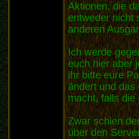
Aktionen, die d
entweder nicht 
anderen Ausgan
Ich werde gege
euch hier aber 
ihr bitte eure 
ändert und das 
macht, falls di
Zwar schien der 
über den Server