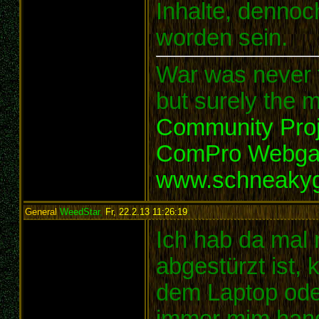
Inhalte, denno
worden sein.
War was never t
but surely the m
Community Proj
ComPro Webg
www.schneaky
General
WeedStar
,
Fr, 22.2.13 11:26:19
:
Ich hab da mal 
abgestürzt ist, 
dem Laptop ode
immer mim handy