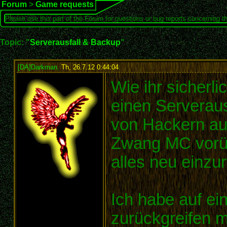
Forum
>
Game requests
Please use this part of the Forum for questions or bug reports concerning t
Topic: "
Serverausfall & Backup
"
[DA]Darkman
,
Th, 26.7.12 0:44:04
:
Wie ihr sicherl
einen Serverausf
von Hackern au
Zwang MC vorü
alles neu einzur
Ich habe auf e
zurückgreifen m