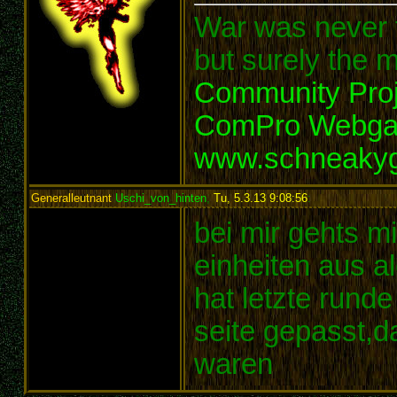
War was never t
but surely the m
Community Proj
ComPro Webg
www.schneaky
Generalleutnant
Uschi_von_hinten
,
Tu, 5.3.13 9:08:56
:
bei mir gehts 
einheiten aus a
hat letzte runde
seite gepasst,d
waren