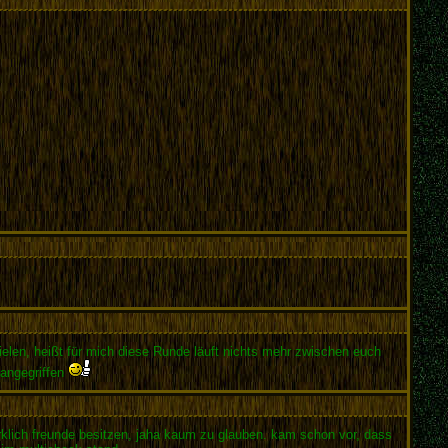
elen, heißt für mich diese Runde läuft nichts mehr zwischen euch
e angegriffen
irklich freunde besitzen, jaha kaum zu glauben. kam schon vor, dass