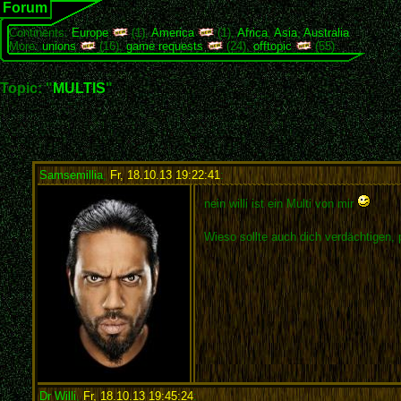
Forum
Continents:
Europe
(1),
America
(1),
Africa
,
Asia
,
Australia
More:
unions
(16),
game requests
(24),
offtopic
(55)
Topic: "
MULTIS
"
Samsemillia
,
Fr, 18.10.13 19:22:41
:
nein willi ist ein Multi von mir
Wieso sollte auch dich verdächtigen
Dr Willi
,
Fr, 18.10.13 19:45:24
: