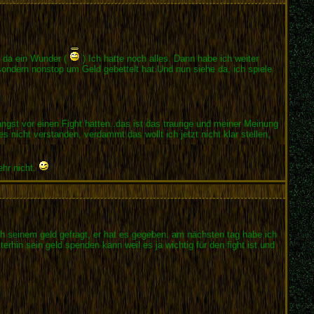
e da ein Wunder (
) Ich hatte noch alles. Dann habe ich weiter
sondern nonstop um Geld gebettelt hat.Und nun siehe da, ich spiele
ngst vor einen Fight hatten..das ist das traurige und meiner Meinung
 nicht verstanden, verdammt das wollt ich jetzt nicht klar stellen,
ehr nicht.
ach seinem geld gefragt, er hat es gegeben. am nächsten tag habe ich
erhin sein geld spenden kann weil es ja wichtig für den fight ist und