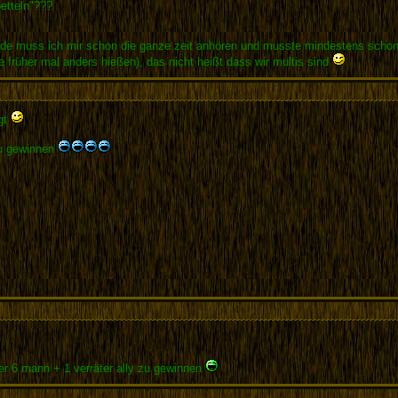
etteln"???
de muss ich mir schon die ganze zeit anhören und musste mindestens schon dre
früher mal anders hießen), das nicht heißt dass wir multis sind
gt
zu gewinnen
ner 6 mann + 1 verräter ally zu gewinnen