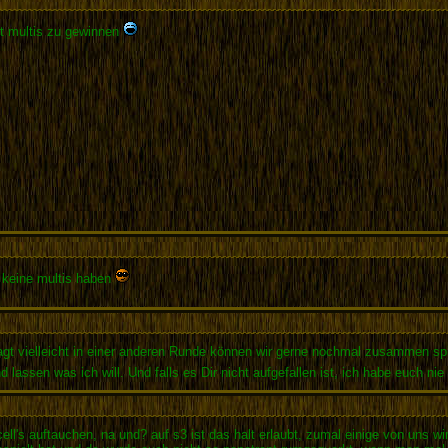
it multis zu gewinnen
r keine multis haben
gt vielleicht in einer anderen Runde können wir gerne nochmal zusammen spi
d lassen was ich will. Und falls es Dir nicht aufgefallen ist, ich habe euch ni
ll's auftauchen, na und? auf s3 ist das halt erlaubt, zumal einige von uns w