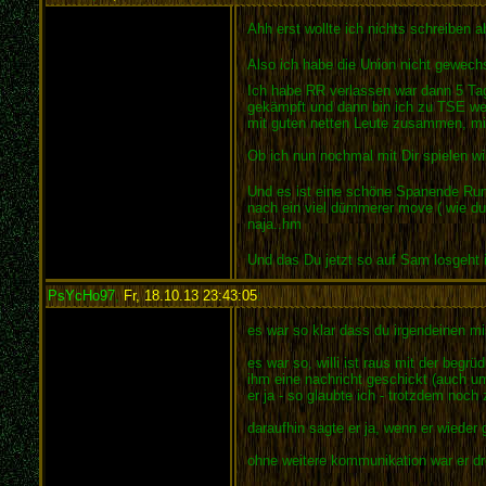
Ahh erst wollte ich nichts schreiben a
Also ich habe die Union nicht gewech
Ich habe RR verlassen war dann 5 Tage
gekämpft und dann bin ich zu TSE weil
mit guten netten Leute zusammen, mit
Ob ich nun nochmal mit Dir spielen wil
Und es ist eine schöne Spanende R
nach ein viel dümmerer move ( wie du 
naja..hm
Und das Du jetzt so auf Sam losgeht is
PsYcHo97
,
Fr, 18.10.13 23:43:05
:
es war so klar dass du irgendeinen mi
es war so, willi ist raus mit der beg
ihm eine nachricht geschickt (auch um 
er ja - so glaubte ich - trotzdem noch
daraufhin sagte er ja, wenn er wieder
ohne weitere kommunikation war er drei