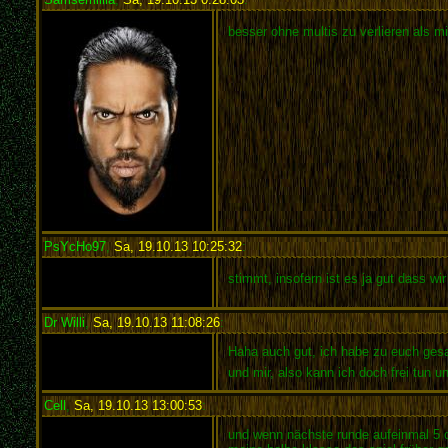
besser ohne multis zu verlieren als m
PsYcHo97
,
Sa, 19.10.13 10:25:32
:
stimmt, insofern ist es ja gut dass wi
Dr Willi
,
Sa, 19.10.13 11:08:26
:
Haha auch gut, ich habe zu euch gesa
und mir, also kann ich doch frei tun un
Cell
,
Sa, 19.10.13 13:00:53
:
und wenn nächste runde aufeinmal 5 ce