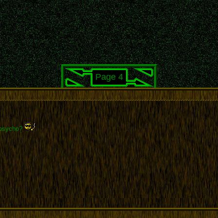
Page 4
, psycho?