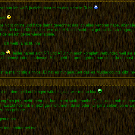
ber nun ich weiß ja nicht lässt mich das nicht in Ruhe
selt
 nicht online und habe damit gerechnet das ich alles verloren habe, aber si
 es die beste Möglichkeit war, und RR sind nicht mal getraut hat zu fragen, 
 denen ich gerne wieder spiele.
l, ich weiß ja nicht..hm
unde
, leider haben sich RR und ATU nun auch komplett verbündet, weil sie a
es nennst ) denn in diesem Spiel geht es ums fighten, nun siehe da du hast es
t ja mal richtig sinnlos. Er hat es nur geäußert das es Multiaccounts gibt, m
st mit dem geld aufbringen würdest, das war mir so klar
rüdung "bin jetzt nicht mehr da, kann nicht weitermachen", gut, dann hab ich n
rauszufinden ob er jetzt gar nicht mehr da ist oder nur ganz selten) ob er weit
 zu uns gehörte
 genug hat
 tage später bei tse...