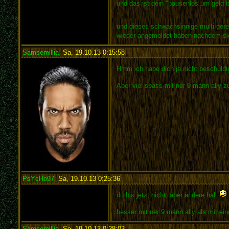
und das ist dein "pausenlos um geld b
und dieses schwachsinnige multi gere
wieder angemeldet haben nachdem sie 
Samsemillia
,
Sa, 19.10.13 0:15:58
:
Hmm ich habe dich ja nicht beschuldi
Aber viel spass mit ner 9 mann ally 
PsYcHo97
,
Sa, 19.10.13 0:25:36
:
du bis jetzt nicht, aber andere halt
besser mit ner 9 mann ally als mit ei
Samsemillia
,
Sa, 19.10.13 0:28:03
: