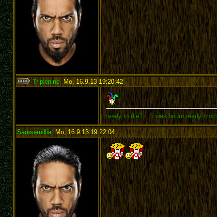
Triplenine
,
Mo, 16.9.13 19:20:42
:
ready to die?.... i was bourn ready mot
Samsemillia
,
Mo, 16.9.13 19:22:04
: