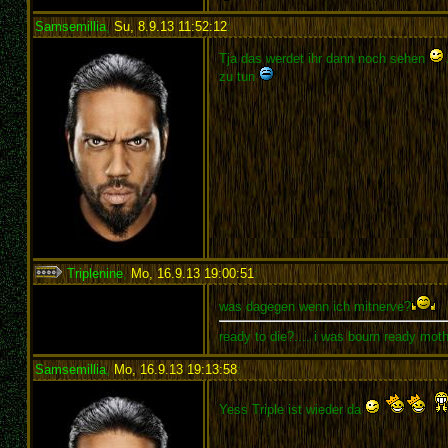
Samsemillia
,
Su, 8.9.13 11:52:12
:
Tja das werdet ihr dann noch sehen
zu tun
Triplenine
,
Mo, 16.9.13 19:00:51
:
was dagegen wenn ich mitnerve?
ready to die?.... i was bourn ready mot
Samsemillia
,
Mo, 16.9.13 19:13:58
:
Yess Triple ist wieder da