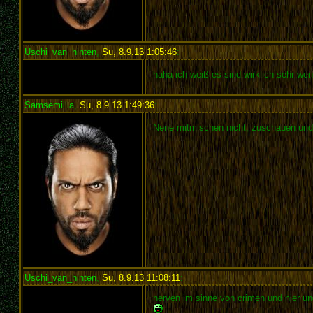
Uschi_van_hinten
,
Su, 8.9.13 1:05:46
:
haha ich weiß es sind wirklich sehr wen
Samsemillia
,
Su, 8.9.13 1:49:36
:
Nene mitmischen nicht, zuschauen und
Uschi_van_hinten
,
Su, 8.9.13 11:08:11
:
nerven im sinne von crimen und hier un