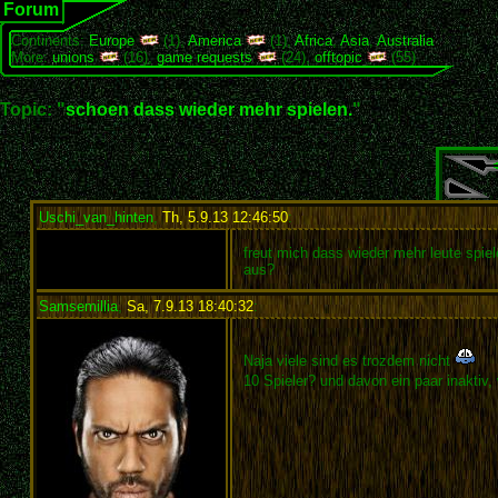
Forum
Continents:
Europe
(1),
America
(1),
Africa
,
Asia
,
Australia
More:
unions
(16),
game requests
(24),
offtopic
(55)
Topic: "
schoen dass wieder mehr spielen.
"
Uschi_van_hinten
,
Th, 5.9.13 12:46:50
:
freut mich dass wieder mehr leute spiel
aus?
Samsemillia
,
Sa, 7.9.13 18:40:32
:
Naja viele sind es trozdem nicht
10 Spieler? und davon ein paar inaktiv