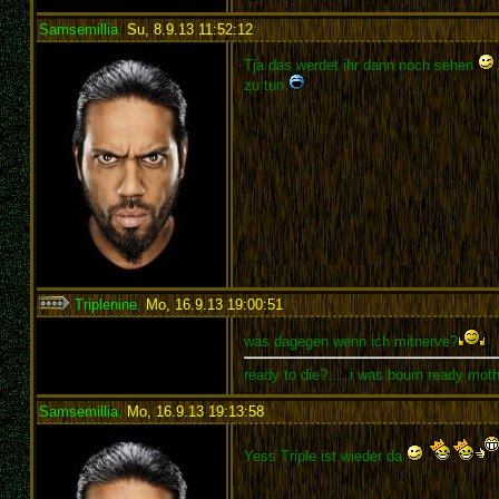
Samsemillia
,
Su, 8.9.13 11:52:12
:
Tja das werdet ihr dann noch sehen
zu tun
Triplenine
,
Mo, 16.9.13 19:00:51
:
was dagegen wenn ich mitnerve?
ready to die?.... i was bourn ready mot
Samsemillia
,
Mo, 16.9.13 19:13:58
:
Yess Triple ist wieder da