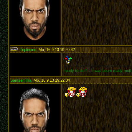
Triplenine
,
Mo, 16.9.13 19:20:42
:
ready to die?.... i was bourn ready mot
Samsemillia
,
Mo, 16.9.13 19:22:04
: