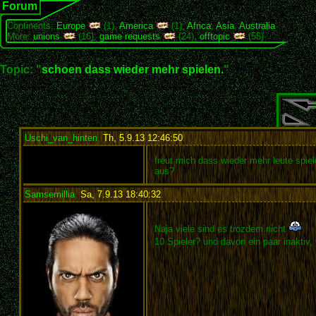
Forum
Continents:
Europe
(1),
America
(1),
Africa
,
Asia
,
Australia
More:
unions
(16),
game requests
(24),
offtopic
(55)
Topic: "
schoen dass wieder mehr spielen.
"
Uschi_van_hinten
,
Th, 5.9.13 12:46:50
:
freut mich dass wieder mehr leute spiel
aus?
Samsemillia
,
Sa, 7.9.13 18:40:32
:
Naja viele sind es trozdem nicht
10 Spieler? und davon ein paar inaktiv