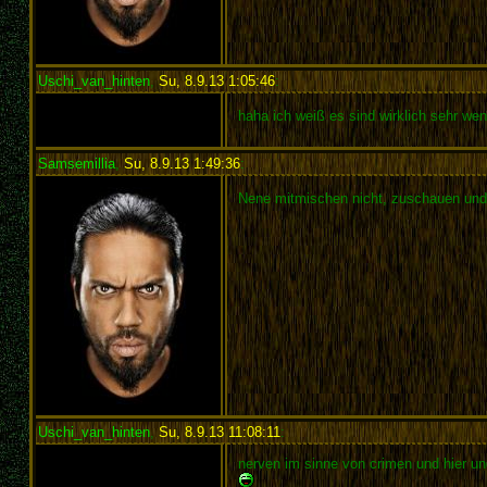
Uschi_van_hinten
,
Su, 8.9.13 1:05:46
:
haha ich weiß es sind wirklich sehr wen
Samsemillia
,
Su, 8.9.13 1:49:36
:
Nene mitmischen nicht, zuschauen und
Uschi_van_hinten
,
Su, 8.9.13 11:08:11
:
nerven im sinne von crimen und hier un