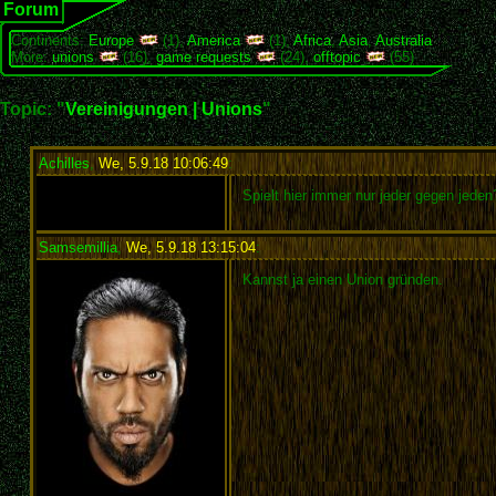
Forum
Continents:
Europe
(1),
America
(1),
Africa
,
Asia
,
Australia
More:
unions
(16),
game requests
(24),
offtopic
(55)
Topic: "
Vereinigungen | Unions
"
Achilles
,
We, 5.9.18 10:06:49
:
Spielt hier immer nur jeder gegen jede
Samsemillia
,
We, 5.9.18 13:15:04
:
Kannst ja einen Union gründen.