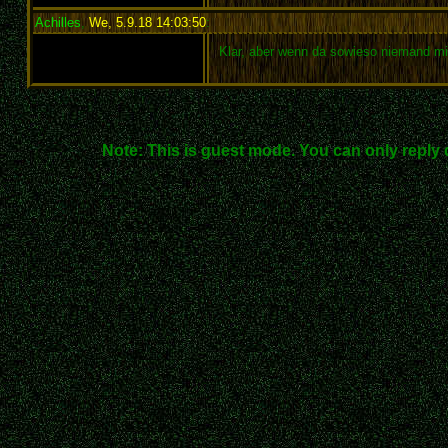
Achilles
,
We, 5.9.18 14:03:50
:
Klar, aber wenn da sowieso niemand mi
Note: This is guest mode. You can only reply 