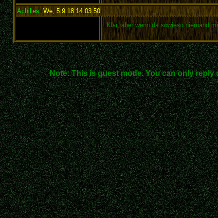
Achilles
,
We, 5.9.18 14:03:50
:
Klar, aber wenn da sowieso niemand mi
Note: This is guest mode. You can only reply 