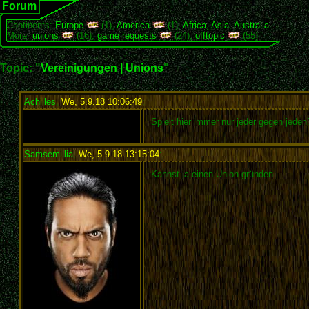
Forum
Continents:
Europe
(1),
America
(1),
Africa
,
Asia
,
Australia
More:
unions
(16),
game requests
(24),
offtopic
(55)
Topic: "
Vereinigungen | Unions
"
Achilles
,
We, 5.9.18 10:06:49
:
Spielt hier immer nur jeder gegen jede
Samsemillia
,
We, 5.9.18 13:15:04
:
Kannst ja einen Union gründen.