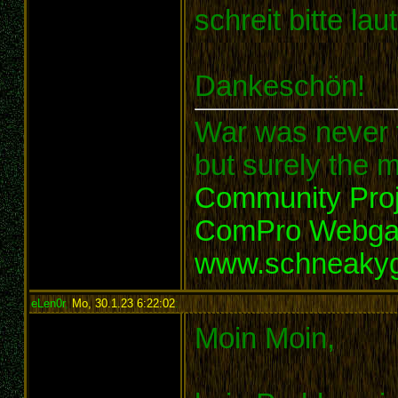
schreit bitte lau
Dankeschön!
War was never t
but surely the m
Community Proj
ComPro Webg
www.schneaky
eLen0r
,
Mo, 30.1.23 6:22:02
:
Moin Moin,