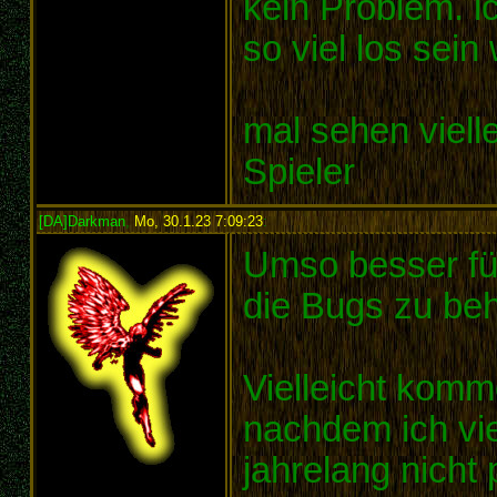
kein Problem. i
so viel los sein
mal sehen vielle
Spieler
[DA]Darkman
,
Mo, 30.1.23 7:09:23
:
Umso besser fü
die Bugs zu beh
Vielleicht komm
nachdem ich vie
jahrelang nicht