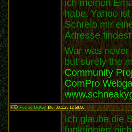
ich meinen Emai
habe. Yahoo ist
Schreib mir ein
Adresse findest 
War was never t
but surely the m
Community Proj
ComPro Webg
www.schneaky
Rodney McKay
,
Mo, 30.1.23 12:58:50
:
Ich glaube die 
funktioniert nich