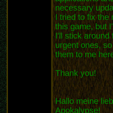
necessary upda
I tried to fix t
this game, but 
I'll stick around
urgent ones, so
them to me her
Thank you!
Hallo meine lie
Apokalypse!