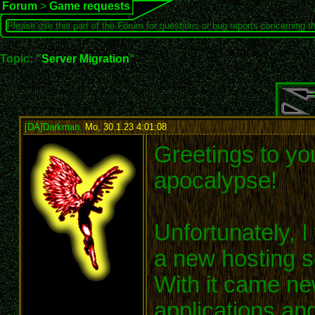
Forum
>
Game requests
Please use this part of the Forum for questions or bug reports concerning t
Topic: "
Server Migration
"
[DA]Darkman
,
Mo, 30.1.23 4:01:08
:
Greetings to you
apocalypse!
Unfortunately, 
a new hosting s
With it came ne
applications and 