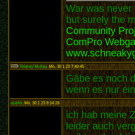
War was never t
but surely the m
Community Proj
ComPro Webg
www.schneaky
Rodney McKay
,
Mo, 30.1.23 7:49:45
:
Gäbe es noch d
wenn es nur ein
eLen0r
,
Mo, 30.1.23 8:14:28
:
ich hab meine 
leider auch ver