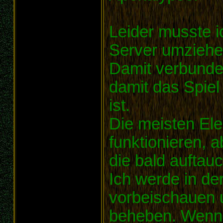
Leider musste i
Server umziehe
Damit verbunde
damit das Spiel
ist.
Die meisten Ele
funktionieren, a
die bald auftau
Ich werde in der
vorbeischauen 
beheben. Wenn i