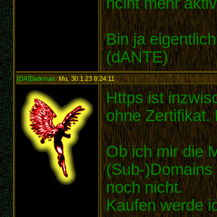
nciht mehr aktiv.
Bin ja eigentlic
(dANTE)
[DA]Darkman
,
Mo, 30.1.23 8:24:11
:
Https ist inzwis
ohne Zertifikat.
Ob ich mir die 
(Sub-)Domains w
noch nicht.
Kaufen werde ic