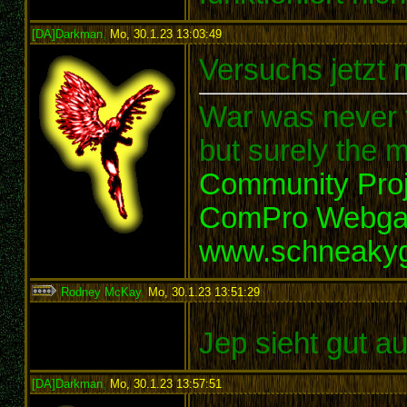
[DA]Darkman
,
Mo, 30.1.23 13:03:49
:
Versuchs jetzt 
War was never t
but surely the m
Community Proj
ComPro Webg
www.schneaky
Rodney McKay
,
Mo, 30.1.23 13:51:29
:
Jep sieht gut a
[DA]Darkman
,
Mo, 30.1.23 13:57:51
: