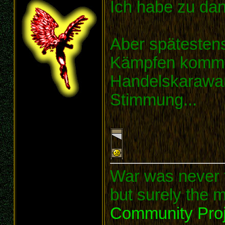
Ich habe zu da
Aber spätesten
Kämpfen kommt
Handelskarawan
Stimmung...
War was never t
but surely the m
Community Proj