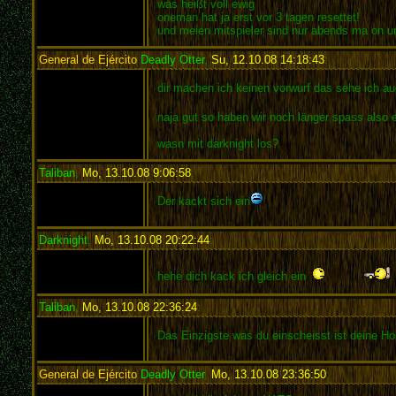
was heißt voll ewig
oneman hat ja erst vor 3 tagen resettet!
und meien mitspieler sind nur abends ma on u
General de Ejército
Deadly Otter
,
Su, 12.10.08 14:18:43
:
dir machen ich keinen vorwurf das sehe ich au
naja gut so haben wir noch länger spass also 
wasn mit darknight los?
Taliban
,
Mo, 13.10.08 9:06:58
:
Der kackt sich ein
Darknight
,
Mo, 13.10.08 20:22:44
:
hehe dich kack ich gleich ein
Taliban
,
Mo, 13.10.08 22:36:24
:
Das Einzigste was du einscheisst ist deine H
General de Ejército
Deadly Otter
,
Mo, 13.10.08 23:36:50
: