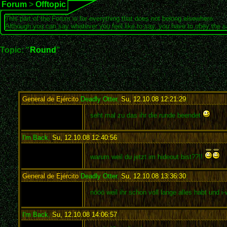
Forum
>
Offtopic
This part of the Forum is for everything that does not belong elsewhere.
Although you can say whatever you feel like to say, you have to obey the 
Topic: "
Round
"
General de Ejército
Deadly Otter
,
Su, 12.10.08 12:21:29
:
seht mal zu das ihr die runde beendet
I'm Back
,
Su, 12.10.08 12:40:56
:
warum weil du jetzt im hideout bist??!!
General de Ejército
Deadly Otter
,
Su, 12.10.08 13:36:30
:
nööö weil ihr schon voll lange alles habt und i
I'm Back
,
Su, 12.10.08 14:06:57
: