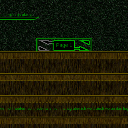
same rules as always.
Page 1
-wie nicht weitermacht jedenfalls nicht richtig aber ich weiß auch woran das lie