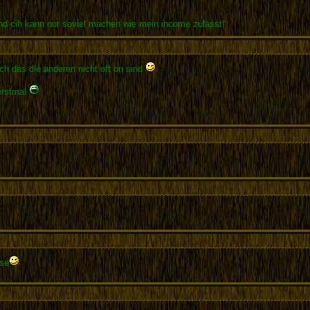
nd cih kann nur soviel machen wie mein income zulässt!
ch das die anderen nicht oft on sind
erstmal
ose