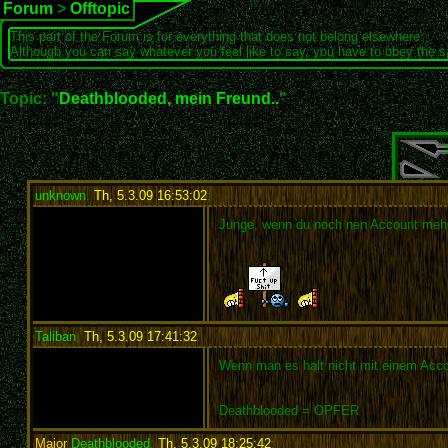
Forum
>
Offtopic
This part of the Forum is for everything that does not belong elsewhere.
Although you can say whatever you feel like to say, you have to obey the 
Topic: "
Deathblooded, mein Freund..
"
unknown
,
Th, 5.3.09 16:53:02
:
Junge, wenn du noch nen Account mehr 
Taliban
,
Th, 5.3.09 17:41:32
:
Wenn man es halt nicht mit einem Acco
Deathblooded = OPFER
Major
Deathblooded
,
Th, 5.3.09 18:25:42
: