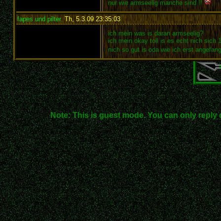
nur wie armseelig manche sind !!
fapes und pilter
,
Th, 5.3.09 23:35:03
:
ich mein was is daran armseelig?
ich mein okay toll is es echt nich si
nich so gut is oda wie ich erst angefang
Note: This is guest mode. You can only reply 