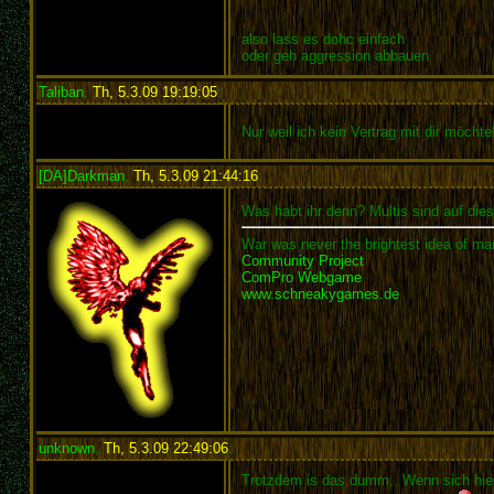
also lass es dohc einfach
oder geh aggression abbauen
Taliban
,
Th, 5.3.09 19:19:05
:
Nur weil ich kein Vertrag mit dir möcht
[DA]Darkman
,
Th, 5.3.09 21:44:16
:
Was habt ihr denn? Multis sind auf dies
War was never the brightest idea of man
Community Project
ComPro Webgame
www.schneakygames.de
unknown
,
Th, 5.3.09 22:49:06
:
Trotzdem is das dumm.. Wenn sich hier 