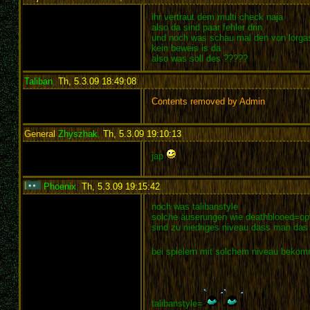
ihr vertraut dem multi check naja
also da sind paar fehler drin
und noch was schau mal den von lorgas
kein beweis is da
also was soll des ?????
Taliban
,
Th, 5.3.09 18:49:08
:
Contents removed by Admin
General
Zhyszhak
,
Th, 5.3.09 19:10:13
:
jap
Phoenix
,
Th, 5.3.09 19:15:42
:
noch was talibanstyle
solche äuserungen wie deathblooed=op
sind zu niedriges niveau dass man das 
bei spielern mit solchem niveau beko
talibanstyle=