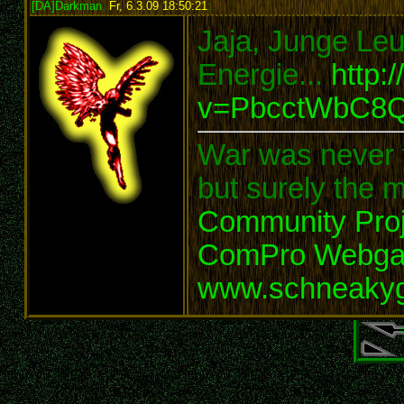
[DA]Darkman
,
Fr, 6.3.09 18:50:21
:
Jaja, Junge Leut
Energie...
http:
v=PbcctWbC8
War was never t
but surely the m
Community Proj
ComPro Webg
www.schneaky