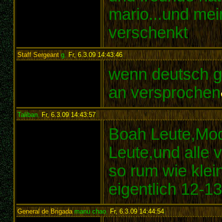
mario...und mei
verschenkt
Staff Sergeant
g
,
Fr, 6.3.09 14:43:46
:
wenn deutsch ge
an versprochen
Taliban
,
Fr, 6.3.09 14:43:57
:
Boah Leute,Mode
Leute,und alle 
so rum wie klei
eigentlich 12-
General de Brigada
manu chao
,
Fr, 6.3.09 14:44:54
: