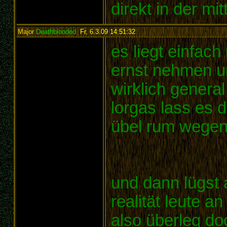
direkt in der mit
Major
Deathblooded
,
Fr, 6.3.09 14:51:32
:
es liegt einfach
ernst nehmen un
wirklich general
lorgas lass es 
übel rum wege
und dann lügst
realität leute a
also überleg do