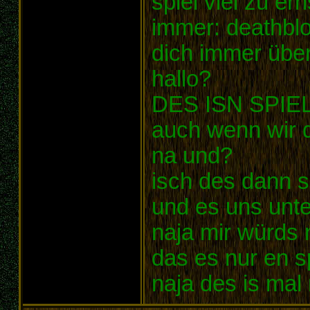
spiel viel zu er
immer: deathbl
dich immer über
hallo?
DES ISN SPIEL!
auch wenn wir d
na und?
isch des dann 
und es uns unte
naja mir würds 
das es nur en sp
naja des is ma