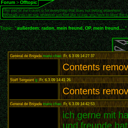
Forum
>
Offtopic
This part of the Forum is for everything that does not belong elsewhere.
Although you can say whatever you feel like to say, you have to obey the 
Topic: "
außerdem: radon, mein freund, OP, mein freund.....
"
General de Brigada
manu chao
,
Fr, 6.3.09 14:27:37
:
Contents remo
Staff Sergeant
g
,
Fr, 6.3.09 14:41:26
:
Contents remo
General de Brigada
manu chao
,
Fr, 6.3.09 14:42:53
:
ich gerne mit ha
und freunde hat