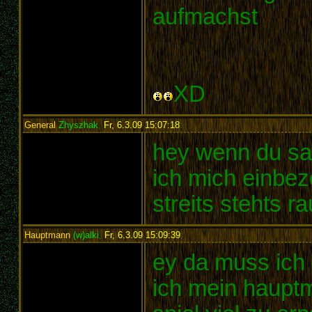
aufmachst
XD
General
Zhyszhak
,
Fr, 6.3.09 15:07:18
:
hey wenn du sag
ich mich einbez
streits stehts r
Hauptmann
(w)alki
,
Fr, 6.3.09 15:09:39
:
ey da muss ich 
ich mein haupt