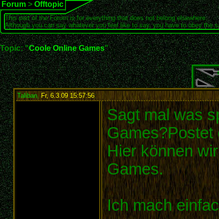
Forum
>
Offtopic
This part of the Forum is for everything that does not belong elsewhere.
Although you can say whatever you feel like to say, you have to obey the 
Topic: "
Coole Online Games
"
Taliban
,
Fr, 6.3.09 15:57:56
:
Sagt mal was sp
Games?Postet ei
Hier können wir
Games.
Ich mach einfa