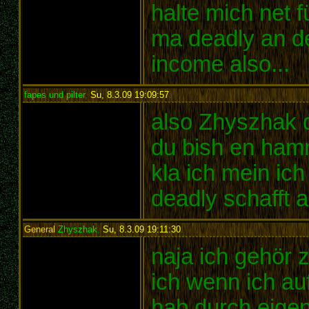
halte mich net 
ma deadly an d
income also...
fapes und pilter
,
Su, 8.3.09 19:09:57
:
also Zhyszhak 
du bish en hamm
kla ich mein ic
deadly schafft a
General
Zhyszhak
,
Su, 8.3.09 19:11:30
:
naja ich gehör
ich wenn ich au
hab durch eigen