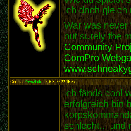
ich doch gleich
War was never t
but surely the m
Community Proj
ComPro Webg
www.schneaky
General
Zhyszhak
,
Fr, 6.3.09 22:15:57
:
ich fänds cool w
erfolgreich bin b
korpskommandant
schlecht... und