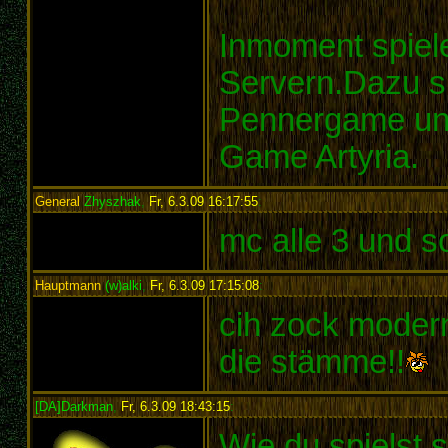
Inmoment spiele
Servern.Dazu sp
Pennergame und
Game Artyria.
General
Zhyszhak
,
Fr, 6.3.09 16:17:55
:
mc alle 3 und s
Hauptmann
(w)alki
,
Fr, 6.3.09 17:15:08
:
cih zock moder
die stämme!!
[DA]Darkman
,
Fr, 6.3.09 18:43:15
:
Wie du spielst 