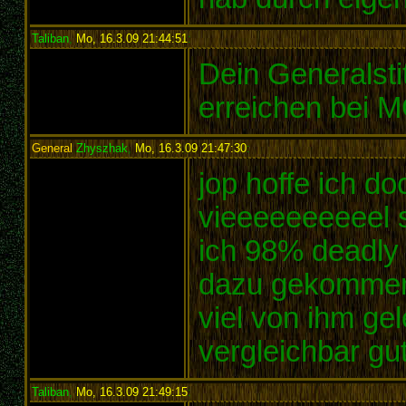
Taliban
,
Mo, 16.3.09 21:44:51
:
Dein Generalstit
erreichen bei 
General
Zhyszhak
,
Mo, 16.3.09 21:47:30
:
jop hoffe ich do
vieeeeeeeeeel s
ich 98% deadly 
dazu gekommen 
viel von ihm ge
vergleichbar gu
Taliban
,
Mo, 16.3.09 21:49:15
: