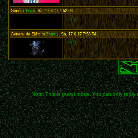
General
Haze
,
Sa, 17.6.17 4:52:03
:
3312
General de Ejército
Zeratul
,
Sa, 17.6.17 7:58:54
:
3313
Note: This is guest mode. You can only reply 