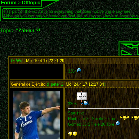
Forum
>
Offtopic
This part of the Forum is for everything that does not belong elsewhere.
Although you can say whatever you feel like to say, you have to obey the 
Topic: "
Zählen ?!
"
Dr Willi
,
Mo, 10.4.17 22:21:29
:
3304
General de Ejército
dj peter 2
,
Mo, 24.4.17 12:17:34
:
3305
Statistik:
Huntelaar 32 Spiele 29 Tore
Gomez 33 SPiele 26 Tore