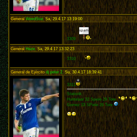
General
WeedStar
,
Sa, 29.4.17 13:19:00
:
3309
General
Haze
,
Sa, 29.4.17 13:32:23
:
3310
General de Ejército
dj peter 2
,
Su, 30.4.17 18:39:41
:
3311
Statistik:
Huntelaar 32 Spiele 29 Tore
Gomez 33 SPiele 26 Tore