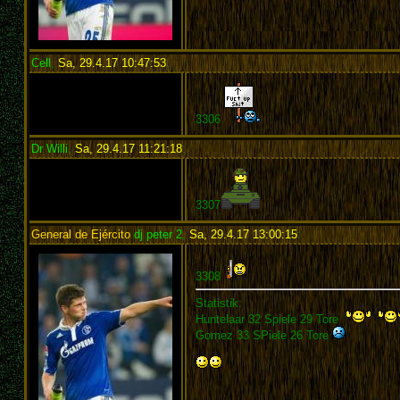
Cell
,
Sa, 29.4.17 10:47:53
:
3306
Dr Willi
,
Sa, 29.4.17 11:21:18
:
3307
General de Ejército
dj peter 2
,
Sa, 29.4.17 13:00:15
:
3308
Statistik:
Huntelaar 32 Spiele 29 Tore
Gomez 33 SPiele 26 Tore