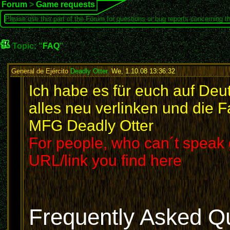
Forum
>
Game requests
Please use this part of the Forum for questions or bug reports concerning t
Topic: "
FAQ
"
General de Ejército
Deadly Otter
,
We, 1.10.08 13:36:32
:
Ich habe es für euch auf Deu
alles neu verlinken und die F
MFG Deadly Otter
For people, who can´t speak g
URL/link you find here
Frequently Asked Qu