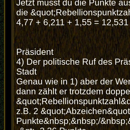
Jetzt musst du die Punkte a
die &quot;Rebellionspunktz
4,77 + 6,211 + 1,55 = 12,531
Präsident
4) Der politische Ruf des Pr
Stadt
Genau wie in 1) aber der Wert
dann zählt er trotzdem doppe
&quot;Rebellionspunktzahl&q
z.B. 2 &quot;Abzeichen&quot;
Punkte&nbsp;&nbsp;/&nbsp;&n