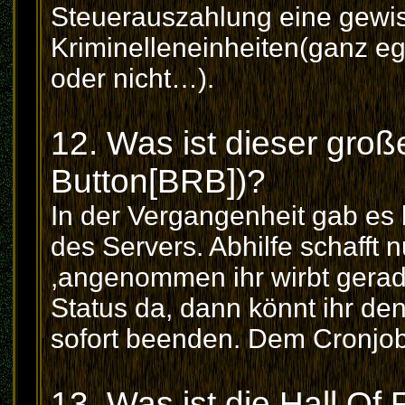
Steuerauszahlung eine gewi
Kriminelleneinheiten(ganz ega
oder nicht…).
12. Was ist dieser groß
Button[BRB])?
In der Vergangenheit gab es
des Servers. Abhilfe schaff
,angenommen ihr wirbt gerade
Status da, dann könnt ihr d
sofort beenden. Dem Cronjob 
13. Was ist die Hall Of