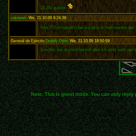
22.261 punkte
unknown
,
We, 21.10.09 9:24:39
:
letje ???ich hab dich bei icq da is es kein wunder da
General de Ejército
Deadly Otter
,
We, 21.10.09 18:50:59
:
ja schön das du mich kennst aber ich nicht weiß wer 
Note: This is guest mode. You can only reply 