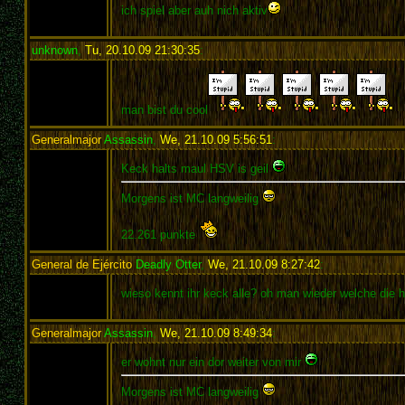
ich spiel aber auh nich aktiv
unknown
,
Tu, 20.10.09 21:30:35
:
man bist du cool
Generalmajor
Assassin
,
We, 21.10.09 5:56:51
:
Keck halts maul HSV is geil
Morgens ist MC langweilig
22.261 punkte
General de Ejército
Deadly Otter
,
We, 21.10.09 8:27:42
:
wieso kennt ihr keck alle? oh man wieder welche die 
Generalmajor
Assassin
,
We, 21.10.09 8:49:34
:
er wohnt nur ein dor weiter von mir
Morgens ist MC langweilig