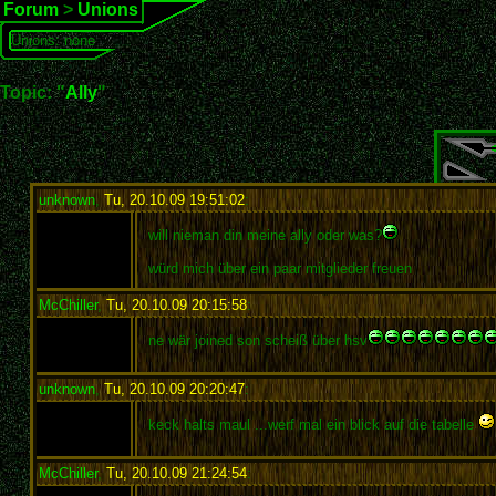
Forum
>
Unions
Unions: none
Topic: "
Ally
"
unknown
,
Tu, 20.10.09 19:51:02
:
will nieman din meine ally oder was?
würd mich über ein paar mitglieder freuen
McChiller
,
Tu, 20.10.09 20:15:58
:
ne wär joined son scheiß über hsv
unknown
,
Tu, 20.10.09 20:20:47
:
keck halts maul ...werf mal ein blick auf die tabelle
McChiller
,
Tu, 20.10.09 21:24:54
: