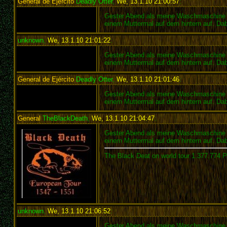
General de Ejército
Deadly Otter
,
We, 13.1.10 21:00:57
:
Gester Abend als meine Waschmaschine im 
einem Muttermal auf dem hintern auf. Dab
unknown
,
We, 13.1.10 21:01:22
:
Gester Abend als meine Waschmaschine im 
einem Muttermal auf dem hintern auf. Dab
General de Ejército
Deadly Otter
,
We, 13.1.10 21:01:46
:
Gester Abend als meine Waschmaschine im 
einem Muttermal auf dem hintern auf. Dab
General
TheBlackDeath
,
We, 13.1.10 21:04:47
:
Gester Abend als meine Waschmaschine im 
einem Muttermal auf dem hintern auf. Da
The Black Deat on world tour 1.377.774 
unknown
,
We, 13.1.10 21:06:52
:
Gester Abend als meine Waschmaschine im 