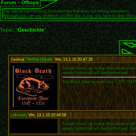
Forum
>
Offtopic
This part of the Forum is for everything that does not belong elsewhere.
Although you can say whatever you feel like to say, you have to obey the 
Topic: "
Geschichte
"
General
TheBlackDeath
,
We, 13.1.10 20:47:26
:
Gester Abend als meine Waschmaschine im 
einem Muttermal auf dem hintern auf.
The Black Deat on world tour 1.377.774 
unknown
,
We, 13.1.10 20:48:58
:
Gester Abend als meine Waschmaschine im 
einem Muttermal auf dem hintern auf. Dab