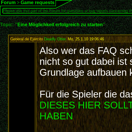
Forum
>
Game requests
Please use this part of the Forum for questions or bug reports concerning t
Topic: "
Eine Möglichkeit erfolgreich zu starten
"
General de Ejército
Deadly Otter
,
Mo, 25.1.10 19:06:46
:
Also wer das FAQ sch
nicht so gut dabei ist
Grundlage aufbauen 
Für die Spieler die d
DIESES HIER SOLL
HABEN