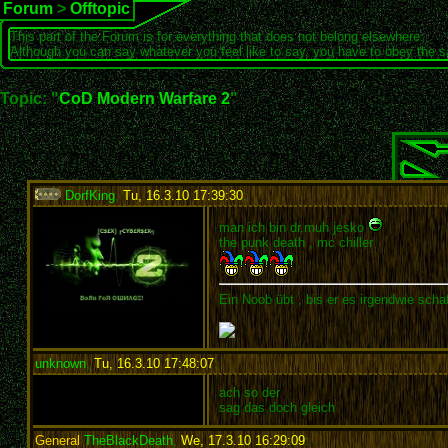
Forum
>
Offtopic
This part of the Forum is for everything that does not belong elsewhere.
Although you can say whatever you feel like to say, you have to obey the 
Topic: "
CoD Modern Warfare 2
"
DorfKing
,
Tu, 16.3.10 17:39:30
:
man ich bin dr.muh jesko
the punk death , mc chiller
Ein Noob übt , bis er es irgendwie schaf
unknown
,
Tu, 16.3.10 17:48:07
:
ach so der
sag das doch gleich
General
TheBlackDeath
,
We, 17.3.10 16:29:09
: