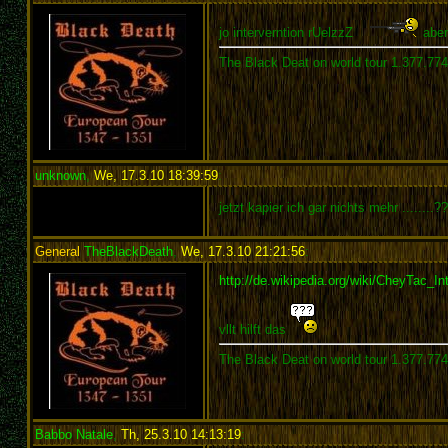
jo interverntion rUelzzZ
aber
The Black Deat on world tour 1.377.77
unknown
,
We, 17.3.10 18:39:59
:
jetzt kapier ich gar nichts mehr .......
General
TheBlackDeath
,
We, 17.3.10 21:21:56
:
http://de.wikipedia.org/wiki/CheyTac_In
vllt hilft das
The Black Deat on world tour 1.377.77
Babbo Natale
,
Th, 25.3.10 14:13:19
: