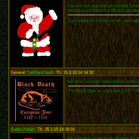
man ich hab das spiel nit und hab trot
invention und barett kal.50 sind geil abe
Zum braten bin ich mir zu fein, nein das
General
TheBlackDeath
,
Th, 25.3.10 14:14:32
:
barret ist scheiße ! intervention ist das
The Black Deat on world tour 1.377.77
Babbo Natale
,
Th, 25.3.10 14:16:01
:
die invention ist auch mit abstand die g