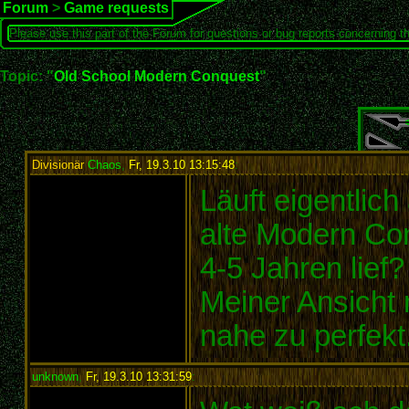
Forum
>
Game requests
Please use this part of the Forum for questions or bug reports concerning t
Topic: "
Old School Modern Conquest
"
Divisionär
Chaos
,
Fr, 19.3.10 13:15:48
:
Läuft eigentlic
alte Modern Con
4-5 Jahren lief?
Meiner Ansicht
nahe zu perfekt
unknown
,
Fr, 19.3.10 13:31:59
: