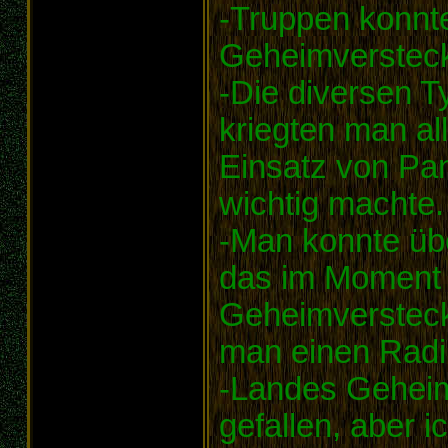
-Truppen konnt
Geheimversteck
-Die diversen T
kriegten man al
Einsatz von Pa
wichtig machte.
-Man konnte übe
das im Moment 
Geheimversteck 
man einen Radi
-Landes Geheim
gefallen, aber i