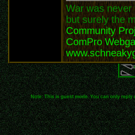
War was never t
but surely the m
Community Proj
ComPro Webg
www.schneaky
Note: This is guest mode. You can only reply 