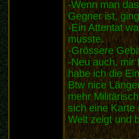
-Wenn man das
Gegner ist, gin
-Ein Attentat wa
musste.
-Grössere Gebä
-Neu auch, mir 
habe ich die Ei
Btw nice Länge
mehr Militärisch
sich eine Karte
Welt zeigt und 