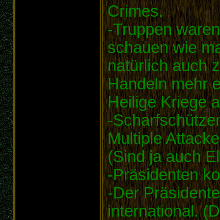
Crimes.
-Truppen waren 
schauen wie ma
natürlich auch 
Handeln mehr e
Heilige Kriege 
-Scharfschützen
Multiple Attack
(Sind ja auch El
-Präsidenten ko
-Der Präsidente
international. (