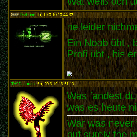
Wat weiß och de
DorfKing
,
Fr, 19.3.10 13:44:32
:
ne leider nich
Ein Noob übt , b
Profi übt , bis 
[DA]Darkman
,
Sa, 20.3.10 13:51:10
:
Was fandest du 
was es heute ni
War was never t
but surely the m