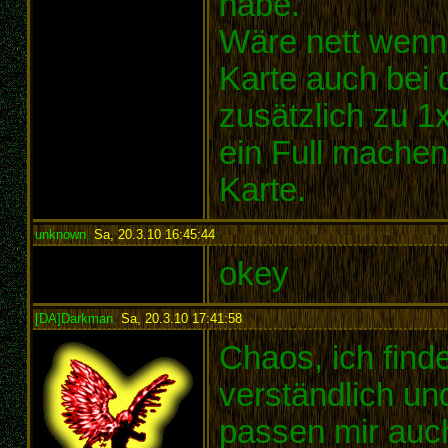
habe.
Wäre nett wenn
Karte auch bei 
zusätzlich zu 1x
ein Full machen
Karte.
unknown
,
Sa, 20.3.10 16:45:44
:
okey
[DA]Darkman
,
Sa, 20.3.10 17:41:58
:
Chaos, ich find
verständlich un
passen mir auch