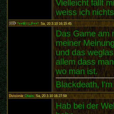
Vielleicht fällt
weiss ich nicht
*++M.I.L.F++*
,
Sa, 20.3.10 16:15:45
:
Das Game am me
meiner Meinung 
und das weglass
allem dass man
wo man ist.
Blackdeath, I'm
Divisionär
Chaos
,
Sa, 20.3.10 16:27:59
:
Hab bei der Wel