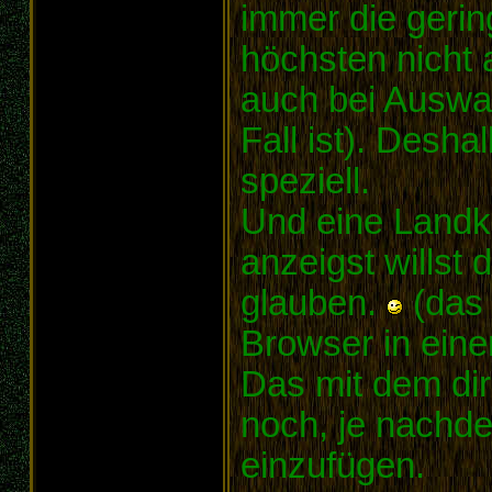
immer die gerin
höchsten nicht a
auch bei Auswah
Fall ist). Desha
speziell.
Und eine Landka
anzeigst willst 
glauben.
(das 
Browser in ein
Das mit dem dir
noch, je nachde
einzufügen.