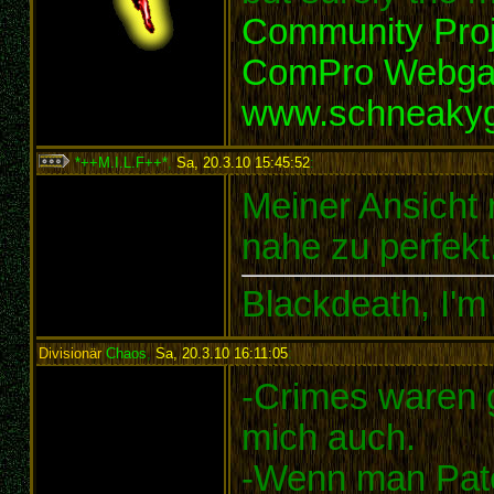
Community Proj
ComPro Webg
www.schneaky
*++M.I.L.F++*
,
Sa, 20.3.10 15:45:52
:
Meiner Ansicht
nahe zu perfekt.
Blackdeath, I'm
Divisionär
Chaos
,
Sa, 20.3.10 16:11:05
:
-Crimes waren gl
mich auch.
-Wenn man Pate 