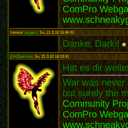
ComPro Webg
www.schneaky
General
-asgard-
,
Su, 21.3.10 16:46:51
:
Danke, Darki!
[DA]Darkman
,
Su, 21.3.10 18:33:41
:
Hat es dir weit
War was never t
but surely the m
Community Proj
ComPro Webg
www.schneaky