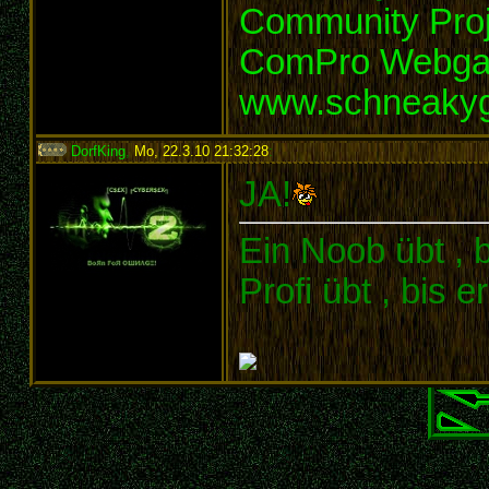
Community Proj
ComPro Webg
www.schneaky
DorfKing
,
Mo, 22.3.10 21:32:28
:
JA!
Ein Noob übt , b
Profi übt , bis 