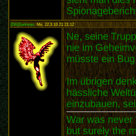
Spionagebericht
[DA]Darkman
,
Mo, 22.3.10 21:21:12
:
Ne, seine Trup
nie im Geheimv
müsste ein Bug
Im übrigen denk
hässliche Weltü
einzubauen, sei
War was never t
but surely the m