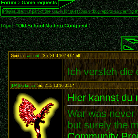
Forum
>
Game requests
Please use this part of the Forum for questions or bug reports concerning t
Topic: "
Old School Modern Conquest
"
General
-asgard-
,
Su, 21.3.10 14:04:59
:
Ich versteh die 
[DA]Darkman
,
Su, 21.3.10 16:01:54
:
Hier kannst du 
War was never t
but surely the m
Community Proj