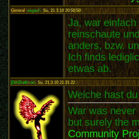
General
-asgard-
,
Su, 21.3.10 20:50:50
:
Ja, war einfach
reinschaute und
anders, bzw. u
Ich finds ledigl
etwas ab.
[DA]Darkman
,
Su, 21.3.10 21:31:22
:
Welche hast du
War was never t
but surely the m
Community Proj