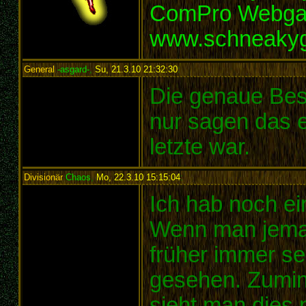
ComPro Webg
www.schneaky
General
-asgard-
,
Su, 21.3.10 21:32:30
:
Die genaue Besc
nur sagen das 
letzte war.
Divisionär
Chaos
,
Mo, 22.3.10 15:15:04
:
Ich hab noch e
Wenn man jeman
früher immer s
gesehen. Zumind
sieht man dies 