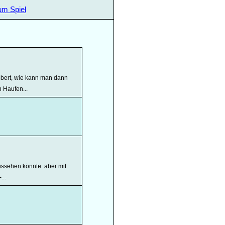
um Spiel
bert, wie kann man dann
 Haufen...
aussehen könnte. aber mit
...