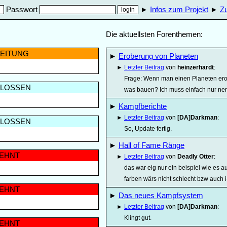
Passwort
►
Infos zum Projekt
►
Z
Die aktuellsten Forenthemen:
BEITUNG
►
Eroberung von Planeten
►
Letzter Beitrag
von
heinzerhardt
:
Frage: Wenn man einen Planeten ero
LOSSEN
was bauen? Ich muss einfach nur nen
►
Kampfberichte
►
Letzter Beitrag
von
[DA]Darkman
:
LOSSEN
So, Update fertig.
►
Hall of Fame Ränge
EHNT
►
Letzter Beitrag
von
Deadly Otter
:
das war eig nur ein beispiel wie es 
farben wärs nicht schlecht bzw auch i-
EHNT
►
Das neues Kampfsystem
►
Letzter Beitrag
von
[DA]Darkman
:
Klingt gut.
EHNT