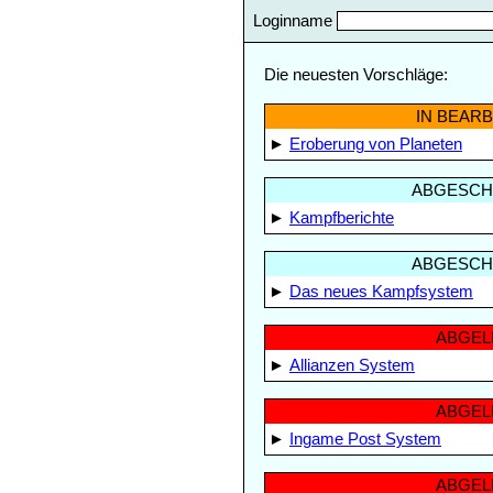
Loginname
Die neuesten Vorschläge:
IN BEAR
►
Eroberung von Planeten
ABGESCH
►
Kampfberichte
ABGESCH
►
Das neues Kampfsystem
ABGEL
►
Allianzen System
ABGEL
►
Ingame Post System
ABGEL