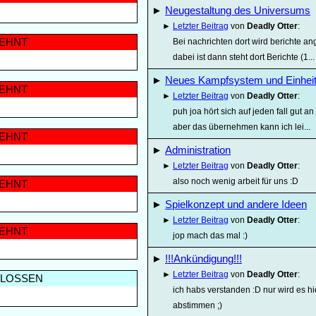
►
Neugestaltung des Universums
►
Letzter Beitrag
von
Deadly Otter
:
EHNT
Bei nachrichten dort wird berichte a
dabei ist dann steht dort Berichte (1...
►
Neues Kampfsystem und Einheit
EHNT
►
Letzter Beitrag
von
Deadly Otter
:
puh joa hört sich auf jeden fall gut a
aber das übernehmen kann ich lei...
EHNT
►
Administration
►
Letzter Beitrag
von
Deadly Otter
:
also noch wenig arbeit für uns :D
EHNT
►
Spielkonzept und andere Ideen
►
Letzter Beitrag
von
Deadly Otter
:
EHNT
jop mach das mal :)
►
!!!Ankündigung!!!
►
Letzter Beitrag
von
Deadly Otter
:
LOSSEN
ich habs verstanden :D nur wird es h
abstimmen ;)