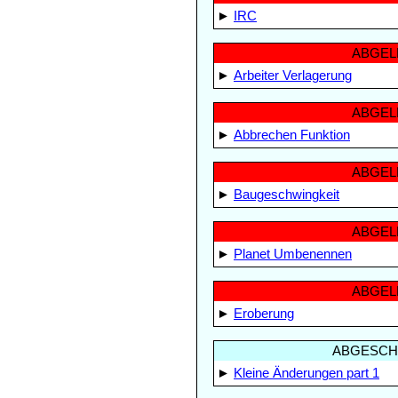
►
IRC
ABGEL
►
Arbeiter Verlagerung
ABGEL
►
Abbrechen Funktion
ABGEL
►
Baugeschwingkeit
ABGEL
►
Planet Umbenennen
ABGEL
►
Eroberung
ABGESCH
►
Kleine Änderungen part 1