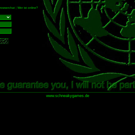
rowserchat
|
Wer ist online?
www.schneakygames.de