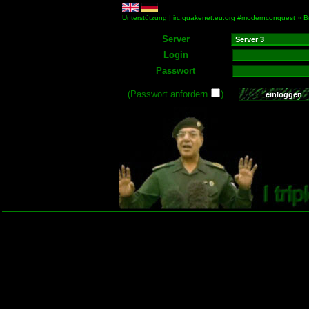
Unterstützung
|
irc.quakenet.eu.org #modernconquest
»
B
Server
Login
Passwort
(Passwort anfordern
)