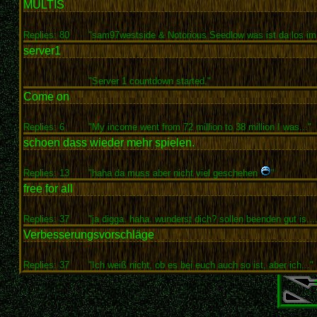
MULTIS
Replies: 80
"sam97westside & Notorious Seedlow was ist da los im.
server1
"Server 1 countdown started."
Come on
Replies: 6
"My income went from 72 million to 38 million I was..."
schoen dass wieder mehr spielen.
Replies: 13
"haha da muss aber nicht viel geschehen
"
free for all
Replies: 37
"ja digga. haha. wunderst dich? sollen beenden gut is....
Verbesserungsvorschläge
Replies: 37
"Ich weiß nicht, ob es bei euch auch so ist, aber ich..."