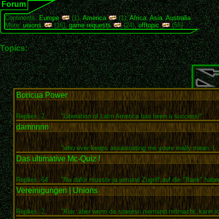
Forum
Continents:
Europe
(1),
America
(1),
Africa
,
Asia
,
Australia
More:
unions
(16),
game requests
(24),
offtopic
(55)
Topics:
Boricua Power
Replies: 2
"Liberation of Latin America has been a success!"
damnnnn
"who ever keeps assasinating me youre really mean. I..
Das ultimative Mc-Quiz !
Replies: 64
"Na dafür müsste ja jemand Zugriff auf die "Bank" haben
Vereinigungen | Unions
Replies: 2
"Klar, aber wenn da sowieso niemand mitmacht, kann ic